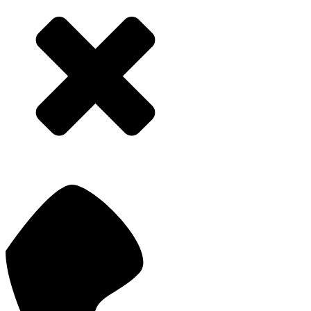
ЦХИСО ГУ МВД
СИБИРСКОЕ
РОССИИ ПО
ТАМОЖЕННОЕ
НОВОСИБИРСКОЙ
УПРАВЛЕНИЕ
ОБЛАСТИ, ФКУ
Поставка стрейч-
Поставка стойки для
пленки
телевизора
2021 г.
2021 г.
МИ ФНС РОССИИ
АДМИНИСТРАЦИЯ
ПО КРУПНЕЙШИМ
ИНДУСТРИАЛЬНО
НАЛОГОПЛАТЕЛЬ
ГО РАЙОНА
ЩИКАМ
Г.
ГОРОДА
МОСКВА
БАРНАУЛА
Поставка
Поставка жестких
комплектующих для
дисков
компьютерной
техники
2021 г.
2021 г.
ИЗБИРАТЕЛЬНАЯ
СИБИРСКИЙ СЦ