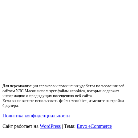
детских песочниц
Поставка телевизоров
города Новосибирска
2021 г.
2021 г.
ДЕТСКАЯ
ГОРОДСКАЯ
ЛИНЕВСКАЯ ЦРБ
БОЛЬНИЦА №1
Поставка компрессора
Поставка перекиси
водорода
2021 г.
2021 г.
ГОСУДАРСТВЕННА
Я ОБЛАСТНАЯ
Для персонализации сервисов и повышения удобства пользования веб-
ФКУ ИК-14
КЛИНИЧЕСКАЯ
сайтом УЛС Масон использует файлы «cookie», которые содержат
ГУФСИН РОССИИ
БОЛЬНИЦА, ГБУЗ
информацию о предыдущих посещениях веб-сайта.
ПО НСО
НСО
Если вы не хотите использовать файлы «cookie», измените настройки
браузера.
Поставка
Поставка
огнетушителей
Политика конфиденциальности
кислородных
баллонов
2021 г.
Сайт работает на
WordPress
|
Тема:
Envo eCommerce
2021 г.