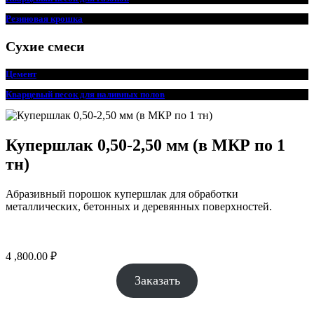
ВОЙСКОВАЯ
КОЛЛЕДЖ
ЧАСТЬ 68895
ЭЛЕКТРОНИКИ И
Резиновая крошка
ВЫЧИСЛИТЕЛЬНО
Поставка стальных
Й ТЕХНИКИ
Сухие смеси
стремянок
Поставка УШМ
Цемент
2021 г.
2021 г.
Кварцевый песок для наливных полов
ЦЕНТР ПО
ОБЕСПЕЧЕНИЮ
ДЕЯТЕЛЬНОСТИ
Купершлак 0,50-2,50 мм (в МКР по 1
МКУ ДЗЕРЖИНКА
КАЗНАЧЕЙСТВА
тн)
РОССИИ
Поставка технической
соли галита
Поставка
Абразивный порошок купершлак для обработки
компьютерной
металлических, бетонных и деревянных поверхностей.
2021 г.
техники
2021 г.
4 ,800.00
₽
ФКУ ИК-9 ГУФСИН
МКУ
Заказать
РОССИИ ПО
ГОРЗЕЛЕНХОЗ
НОВОСИБИРСКОЙ
ОБЛАСТИ
Поставка песка для