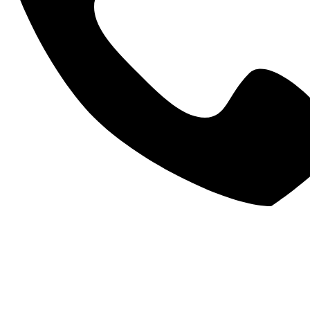
КОМИССИЯ
МЧС РОССИИ,
НОВОСИБИРСКОЙ
ФГКУ
ОБЛАСТИ
Поставка соли
Поставка внешних
таблетированной
жестких дисков
2021 г.
2021 г.
ФКУ ИК-3 ГУФСИН
ФКУ ИК-9 ГУФСИН
РОССИИ ПО НСО
РОССИИ ПО НСО
Поставка цемента
Поставка мониторов
2021 г.
2021 г.
УФСН России по
УФСН России по
Алтайскому краю
Алтайскому краю
Поставка соли
Поставка крупы
пищевой
овсянной
2021 г.
2021 г.
МИНИСТЕРСТВО