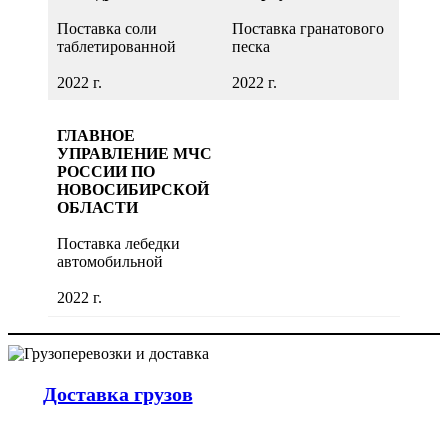
Поставка линолеума
Поставка цемента
Поставка соли
Поставка гранатового
2021 г.
таблетированной
песка
2021 г.
2022 г.
2022 г.
УПРАВЛЕНИЕ МВД
РОССИИ ПО
ГБУЗ НСО «ГКБ №
ГОРОДУ
ГЛАВНОЕ
1»
НОВОСИБИРСКУ
УПРАВЛЕНИЕ МЧС
РОССИИ ПО
Поставка соды
Поставка овса для
НОВОСИБИРСКОЙ
пищевой
кормления служебных
ОБЛАСТИ
лошадей
2021 г.
Поставка лебедки
2021 г.
автомобильной
ГБУЗ НСО ГНКПБ
2022 г.
№ 3
ГБУЗ НСО «ГКБ
№2»
Поставка компрессора
для промывки систем
Поставка домкратов
трубопроводов
подкатных
Доставка грузов
отопления и
водоснабжения
2021 г.