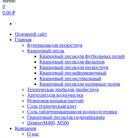
Меню
0
0.00 ₽
Основной сайт
Главная
Купершлак
для пескоструя
Кварцевый песок
Кварцевый песок
для футбольных полей
Кварцевый песок
для фильтров
Кварцевый песок
для пескоструя
Кварцевый песок
формовочный
Кварцевый песок
стекольный
Кварцевый песок
для наливных полов
Техническая дробь
для дробеструя
Аргиллит
для водоочистки
Резиновая крошка
гранулят
Соль техническая
галит
Соль таблетированная
для водоподготовки
Гранатовый песок
для гидроабразива
Цемент
М400, М500
Компания
О нас