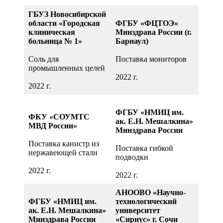
ПО ХОККЕЮ
Поставка
«СИБИРЬ»
твердотельных
ГБУЗ Новосибирской
накопителей
области «Городская
ФГБУ «ФЦТОЭ»
Поставка скрепера для
клиническая
Минздрава России (г.
уборки снега
2020 г.
больница № 1»
Барнаул)
2020 г.
Соль для
Поставка мониторов
промышленных целей
ФГБУ НМИЦ ИМ.
2022 г.
АК. Е.Н.
2022 г.
МЕШАЛКИНА
МБУ «СОЦ
МИНИСТЕРСТВА
«ЛУННЫЙ
ЗДРАВООХРАНЕНИ
ФГБУ «НМИЦ им.
КАМЕНЬ»
ФКУ
«
СОУМТС
Я
ак. Е.Н. Мешалкина»
МВД России»
Минздрава России
Поставка сантехники
Поставка соли
Поставка канистр из
пищевой
Поставка гибкой
2021 г.
нержавеющей стали
таблетированной
подводки
2022 г.
2021 г.
2022 г.
ФКУ ИК-3 ГУФСИН
АНООВО «Научно-
РОССИИ ПО
ГБУЗ НСО «ГКП №
ФГБУ «НМИЦ им.
технологический
НОВОСИБИРСКОЙ
21»
ак. Е.Н. Мешалкина»
университет
ОБЛАСТИ
Минздрава России
«Сириус» г. Сочи