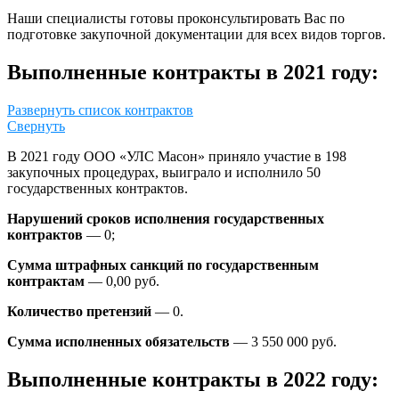
Наши специалисты готовы проконсультировать Вас по
подготовке закупочной документации для всех видов торгов.
Выполненные контракты в 2021 году:
Развернуть список контрактов
Свернуть
ФКУ ИК-9 ГУФСИН
ОТДЕЛЕНИЕ
РОССИИ ПО
В 2021 году ООО «УЛС Масон» приняло участие в 198
ПЕНСИОННОГО
НОВОСИБИРСКОЙ
закупочных процедурах, выиграло и исполнило 50
ФОНДА РФ ПО
ОБЛАСТИ
государственных контрактов.
НОВОСИБИРСКОЙ
ОБЛАСТИ
Поставка ящиков из
Нарушений сроков исполнения государственных
трехслойного
контрактов
— 0;
Поставка бумаги для
гофрированного
офисной техники
картона
Сумма штрафных санкций по государственным
контрактам
— 0,00 руб.
2020 г.
2020 г.
Количество претензий
— 0.
ГАУ
НОВОСИБИРСКОЙ
Сумма исполненных обязательств
— 3 550 000 руб.
ОБЛАСТИ
ФГБУ «ФКП
«СПОРТИВНАЯ
РОСРЕЕСТРА»
Выполненные контракты в 2022 году:
ШКОЛА