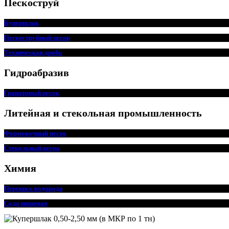
Пескоструй
Купершлак
Пескоструйный песок
Техническая дробь
Гидроабразив
Гранатовый песок
Литейная и стекольная промышленность
Формовочный песок
Стекольный песок
Химия
Перекись водорода
Сода пищ
евая