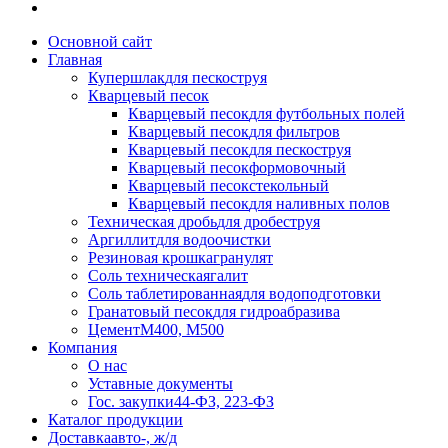
Основной сайт
Главная
Купершлак
для пескоструя
Кварцевый песок
Кварцевый песок
для футбольных полей
Кварцевый песок
для фильтров
Кварцевый песок
для пескоструя
Кварцевый песок
формовочный
Кварцевый песок
стекольный
Кварцевый песок
для наливных полов
Техническая дробь
для дробеструя
Аргиллит
для водоочистки
Резиновая крошка
гранулят
Соль техническая
галит
Соль таблетированная
для водоподготовки
Гранатовый песок
для гидроабразива
Цемент
М400, М500
Компания
О нас
Уставные документы
Гос. закупки
44-ФЗ, 223-ФЗ
Каталог продукции
Доставка
авто-, ж/д