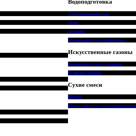
Водоподготовка
Таблетированная соль
Галит
Аргиллит
Кварцевый песок для фильтров
Искусственные газоны
Кварцевый песок для
г
азонов
Резиновая крошка
Сухие смеси
Цемент
Кварцевый песок для наливных поло