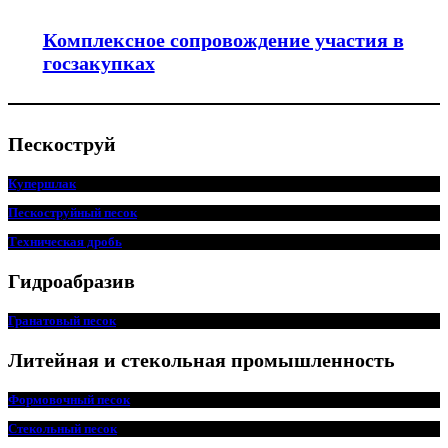
Комплексное сопровождение участия в
госзакупках
Пескоструй
Купершлак
Пескоструйный песок
Техническая дробь
Гидроабразив
Гранатовый песок
Литейная и стекольная промышленность
Формовочный песок
Стекольный песок