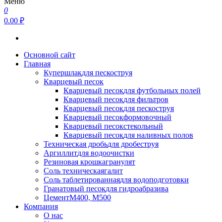
Меню
0
0.00 ₽
Основной сайт
Главная
Купершлак
для пескоструя
Кварцевый песок
Кварцевый песок
для футбольных полей
Кварцевый песок
для фильтров
Кварцевый песок
для пескоструя
Кварцевый песок
формовочный
Кварцевый песок
стекольный
Кварцевый песок
для наливных полов
Техническая дробь
для дробеструя
Аргиллит
для водоочистки
Резиновая крошка
гранулят
Соль техническая
галит
Соль таблетированная
для водоподготовки
Гранатовый песок
для гидроабразива
Цемент
М400, М500
Компания
О нас