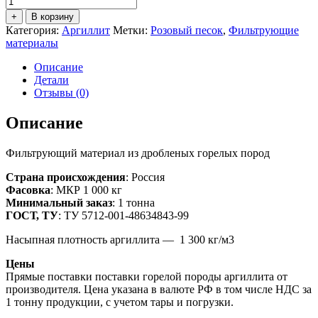
товара
+
В корзину
Аргиллит
Категория:
Аргиллит
Метки:
Розовый песок
,
Фильтрующие
фр.
материалы
40,0-
70,0
Описание
мм
Детали
(МКР
Отзывы (0)
1
тн)
Описание
Фильтрующий материал из дробленых горелых пород
Страна происхождения
: Россия
Фасовка
: МКР 1 000 кг
Минимальный заказ
: 1 тонна
ГОСТ, ТУ
: ТУ 5712-001-48634843-99
Насыпная плотность аргиллита — 1 300 кг/м3
Цены
Прямые поставки поставки горелой породы аргиллита от
производителя. Цена указана в валюте РФ в том числе НДС за
1 тонну продукции, с учетом тары и погрузки.