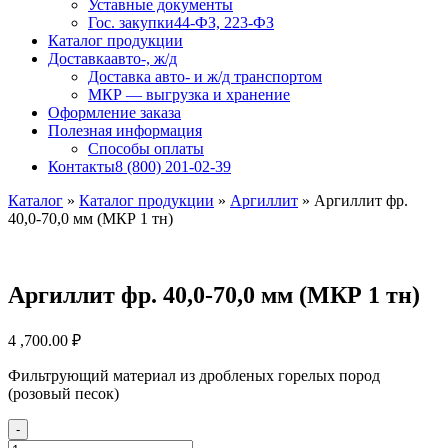
Уставные документы
Гос. закупки
44-ФЗ, 223-ФЗ
Каталог продукции
Доставка
авто-, ж/д
Доставка авто- и ж/д транспортом
МКР — выгрузка и хранение
Оформление заказа
Полезная информация
Способы оплаты
Контакты
8 (800) 201-02-39
Каталог
»
Каталог продукции
»
Аргиллит
»
Аргиллит фр.
40,0-70,0 мм (МКР 1 тн)
Аргиллит фр. 40,0-70,0 мм (МКР 1 тн)
4 ,700.00
₽
Фильтрующий материал из дробленых горелых пород
(розовый песок)
-
Количество