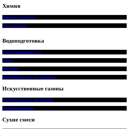
Химия
Перекись водорода
Сода пищ
евая
Водоподготовка
Таблетированная соль
Галит
Аргиллит
Кварцевый песок для фильтров
Искусственные газоны
Кварцевый песок для
г
азонов
Резиновая крошка
Сухие смеси