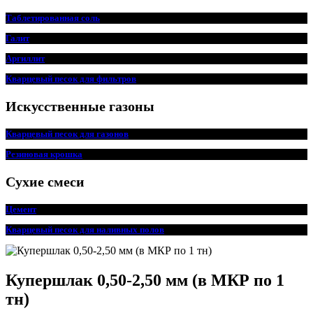
Таблетированная соль
Галит
Аргиллит
Кварцевый песок для фильтров
Искусственные газоны
Кварцевый песок для
г
азонов
Резиновая крошка
Сухие смеси
Цемент
Кварцевый песок для наливных полов
Купершлак 0,50-2,50 мм (в МКР по 1
тн)