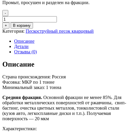
Промыт, просушен и разделен на фракции.
-
Количество
товара
+
В корзину
Пескоструйный
Категория:
Пескоструйный песок кварцевый
песок
фр.
Описание
0,4-
Детали
0,8
Отзывы (0)
мм
(МКР
Описание
1
тн)
Страна происхождения: Россия
Фасовка: МКР по 1 тонне
Минимальный заказ: 1 тонна
Средняя фракция.
Основной фракции не менее 85%. Для
обработки металлических поверхностей от ржавчины, свип-
бастинг, очистка цветных металлов, тонколистовой стали
(кузов авто, легкосплавные диски и т.п.). Получаемая
поверхность — 20 мкм
Характеристики: