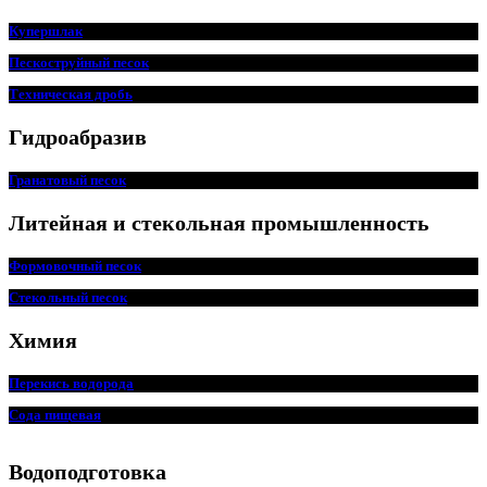
Купершлак
Пескоструйный песок
Техническая дробь
Гидроабразив
Гранатовый песок
Литейная и стекольная промышленность
Формовочный песок
Стекольный песок
Химия
Перекись водорода
Сода пищ
евая
Водоподготовка