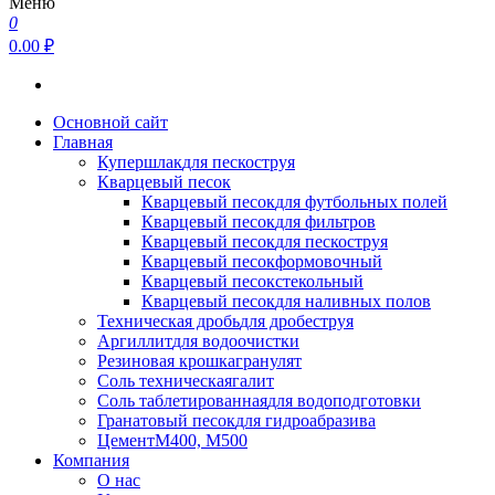
Меню
0
0.00 ₽
Основной сайт
Главная
Купершлак
для пескоструя
Кварцевый песок
Кварцевый песок
для футбольных полей
Кварцевый песок
для фильтров
Кварцевый песок
для пескоструя
Кварцевый песок
формовочный
Кварцевый песок
стекольный
Кварцевый песок
для наливных полов
Техническая дробь
для дробеструя
Аргиллит
для водоочистки
Резиновая крошка
гранулят
Соль техническая
галит
Соль таблетированная
для водоподготовки
Гранатовый песок
для гидроабразива
Цемент
М400, М500
Компания
О нас