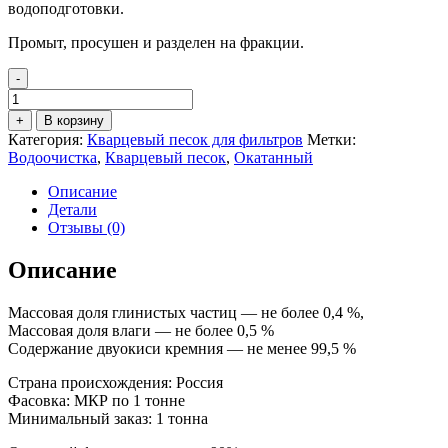
водоподготовки.
Промыт, просушен и разделен на фракции.
-
Количество
товара
+
В корзину
Кварцевый
Категория:
Кварцевый песок для фильтров
Метки:
песок
Водоочистка
,
Кварцевый песок
,
Окатанный
для
фильтра
Описание
окатанный
Детали
фр.
Отзывы (0)
5,0-
10,0
Описание
мм
Массовая доля глинистых частиц — не более 0,4 %,
Массовая доля влаги — не более 0,5 %
Содержание двуокиси кремния — не менее 99,5 %
Страна происхождения: Россия
Фасовка: МКР по 1 тонне
Минимальный заказ: 1 тонна