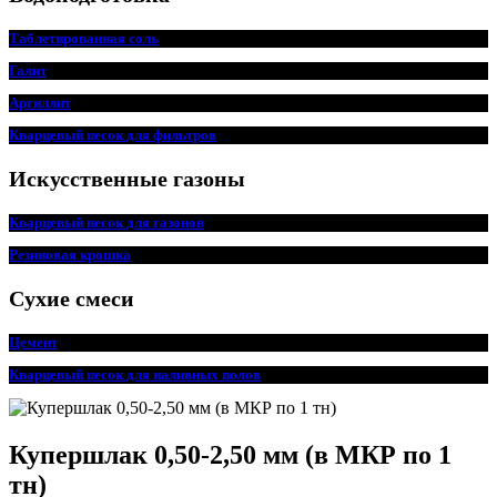
Таблетированная соль
Галит
Аргиллит
Кварцевый песок для фильтров
Искусственные газоны
Кварцевый песок для
г
азонов
Резиновая крошка
Сухие смеси
Цемент
Кварцевый песок для наливных полов
Купершлак 0,50-2,50 мм (в МКР по 1
тн)