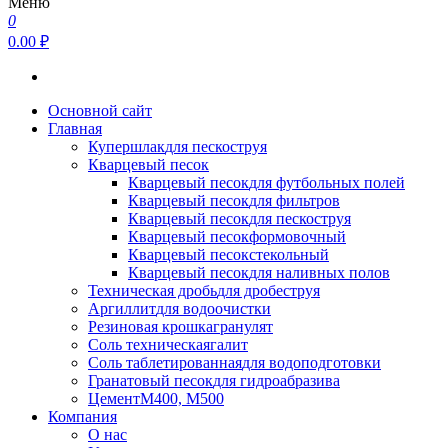
Меню
0
0.00 ₽
Основной сайт
Главная
Купершлак
для пескоструя
Кварцевый песок
Кварцевый песок
для футбольных полей
Кварцевый песок
для фильтров
Кварцевый песок
для пескоструя
Кварцевый песок
формовочный
Кварцевый песок
стекольный
Кварцевый песок
для наливных полов
Техническая дробь
для дробеструя
Аргиллит
для водоочистки
Резиновая крошка
гранулят
Соль техническая
галит
Соль таблетированная
для водоподготовки
Гранатовый песок
для гидроабразива
Цемент
М400, М500
Компания
О нас