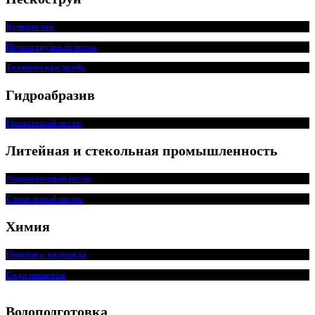
Купершлак
Пескоструйный песок
Техническая дробь
Гидроабразив
Гранатовый песок
Литейная и стекольная промышленность
Формовочный песок
Стекольный песок
Химия
Перекись водорода
Сода пищ
евая
Водоподготовка