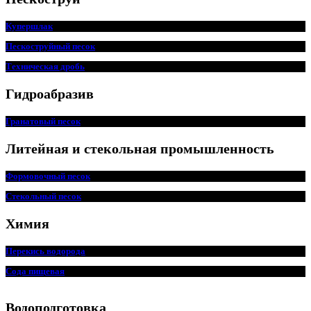
Купершлак
Пескоструйный песок
Техническая дробь
Гидроабразив
Гранатовый песок
Литейная и стекольная промышленность
Формовочный песок
Стекольный песок
Химия
Перекись водорода
Сода пищ
евая
Водоподготовка