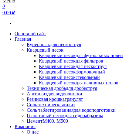
Меню
0
0.00 ₽
Основной сайт
Главная
Купершлак
для пескоструя
Кварцевый песок
Кварцевый песок
для футбольных полей
Кварцевый песок
для фильтров
Кварцевый песок
для пескоструя
Кварцевый песок
формовочный
Кварцевый песок
стекольный
Кварцевый песок
для наливных полов
Техническая дробь
для дробеструя
Аргиллит
для водоочистки
Резиновая крошка
гранулят
Соль техническая
галит
Соль таблетированная
для водоподготовки
Гранатовый песок
для гидроабразива
Цемент
М400, М500
Компания
О нас