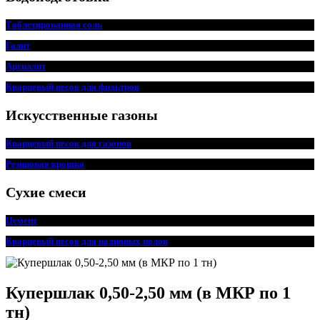
Таблетированная соль
Галит
Аргиллит
Кварцевый песок для фильтров
Искусственные газоны
Кварцевый песок для
г
азонов
Резиновая крошка
Сухие смеси
Цемент
Кварцевый песок для наливных полов
Купершлак 0,50-2,50 мм (в МКР по 1
тн)