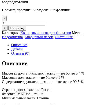
водоподготовки.
Промыт, просушен и разделен на фракции.
-
Количество
товара
+
В корзину
Кварцевый
Категория:
Кварцевый песок для фильтров
Метки:
песок
Водоочистка
,
Кварцевый песок
,
Окатанный
для
фильтра
Описание
окатанный
Детали
фр.
Отзывы (0)
1,0-
3,0
Описание
мм
Массовая доля глинистых частиц — не более 0,4 %,
Массовая доля влаги — не более 0,5 %
Содержание двуокиси кремния — не менее 99,5 %
Страна происхождения: Россия
Фасовка: МКР по 1 тонне
Минимальный заказ: 1 тонна