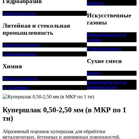
Гидроабразив
фильтров
Гранатовый песок
Искусственные
газоны
Литейная и стекольная
промышленность
Кварцевый песок для
г
азонов
Формовочный песок
Резиновая крошка
Стекольный песок
Сухие смеси
Химия
Цемент
Перекись водорода
Кварцевый песок для
наливных полов
Сода пищ
евая
Купершлак 0,50-2,50 мм (в МКР по 1
тн)
Абразивный порошок купершлак для обработки
металлических, бетонных и деревянных поверхностей.