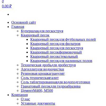
0
0.00 ₽
Основной сайт
Главная
Купершлак
для пескоструя
Кварцевый песок
Кварцевый песок
для футбольных полей
Кварцевый песок
для фильтров
Кварцевый песок
для пескоструя
Кварцевый песок
формовочный
Кварцевый песок
стекольный
Кварцевый песок
для наливных полов
Техническая дробь
для дробеструя
Аргиллит
для водоочистки
Резиновая крошка
гранулят
Соль техническая
галит
Соль таблетированная
для водоподготовки
Гранатовый песок
для гидроабразива
Цемент
М400, М500
Компания
О нас
Уставные документы