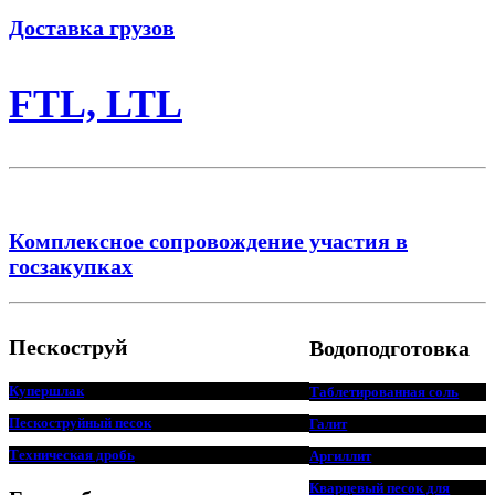
Доставка грузов
FTL, LTL
Комплексное сопровождение участия в
госзакупках
Пескоструй
Водоподготовка
Купершлак
Таблетированная соль
Пескоструйный песок
Галит
Техническая дробь
Аргиллит
Кварцевый песок для