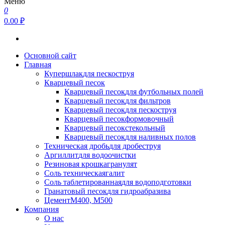
Меню
0
0.00 ₽
Основной сайт
Главная
Купершлак
для пескоструя
Кварцевый песок
Кварцевый песок
для футбольных полей
Кварцевый песок
для фильтров
Кварцевый песок
для пескоструя
Кварцевый песок
формовочный
Кварцевый песок
стекольный
Кварцевый песок
для наливных полов
Техническая дробь
для дробеструя
Аргиллит
для водоочистки
Резиновая крошка
гранулят
Соль техническая
галит
Соль таблетированная
для водоподготовки
Гранатовый песок
для гидроабразива
Цемент
М400, М500
Компания
О нас