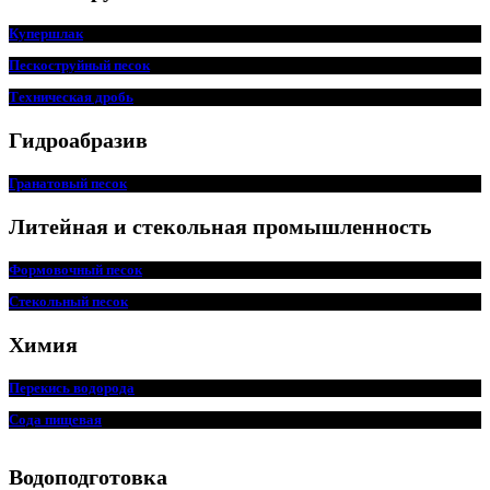
Купершлак
Пескоструйный песок
Техническая дробь
Гидроабразив
Гранатовый песок
Литейная и стекольная промышленность
Формовочный песок
Стекольный песок
Химия
Перекись водорода
Сода пищ
евая
Водоподготовка