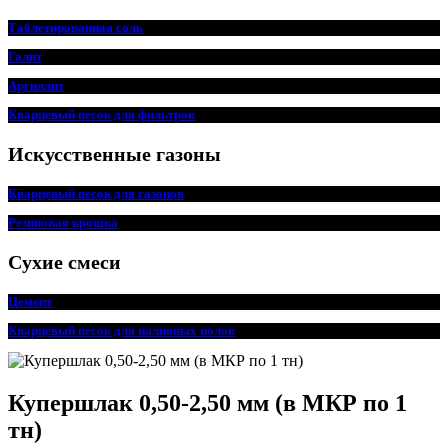
Таблетированная соль
Галит
Аргиллит
Кварцевый песок для фильтров
Искусственные газоны
Кварцевый песок для
г
азонов
Резиновая крошка
Сухие смеси
Цемент
Кварцевый песок для наливных полов
Купершлак 0,50-2,50 мм (в МКР по 1
тн)