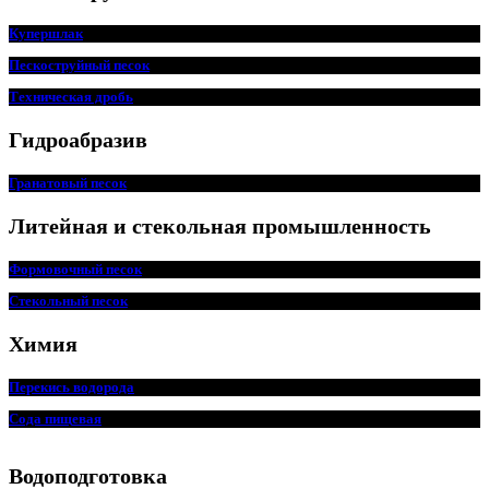
Купершлак
Пескоструйный песок
Техническая дробь
Гидроабразив
Гранатовый песок
Литейная и стекольная промышленность
Формовочный песок
Стекольный песок
Химия
Перекись водорода
Сода пищ
евая
Водоподготовка