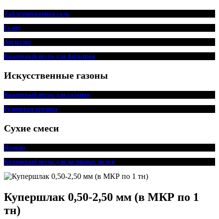
Таблетированная соль
Галит
Аргиллит
Кварцевый песок для фильтров
Искусственные газоны
Кварцевый песок для
г
азонов
Резиновая крошка
Сухие смеси
Цемент
Кварцевый песок для наливных полов
Купершлак 0,50-2,50 мм (в МКР по 1
тн)