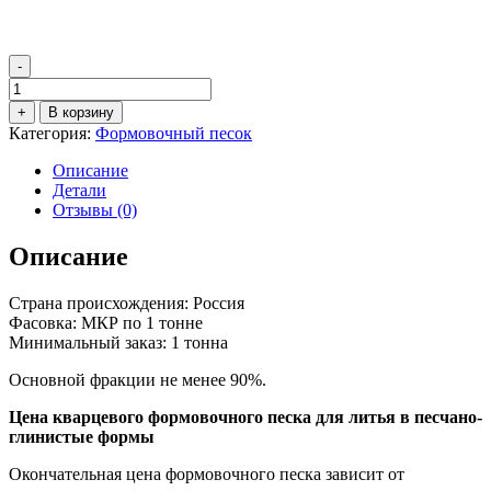
-
Количество
товара
+
В корзину
Формовочный
Категория:
Формовочный песок
кварцевый
песок
Описание
1К3О5025
Детали
Отзывы (0)
Описание
Страна происхождения: Россия
Фасовка: МКР по 1 тонне
Минимальный заказ: 1 тонна
Основной фракции не менее 90%.
Цена кварцевого формовочного песка для литья в песчано-
глинистые формы
Окончательная цена формовочного песка зависит от