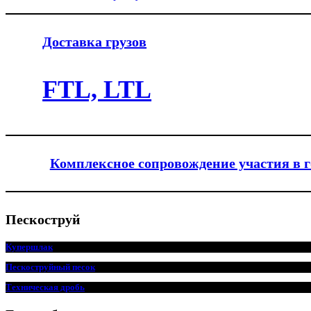
Доставка грузов
FTL, LTL
Комплексное сопровождение участия в 
Пескоструй
Купершлак
Пескоструйный песок
Техническая дробь