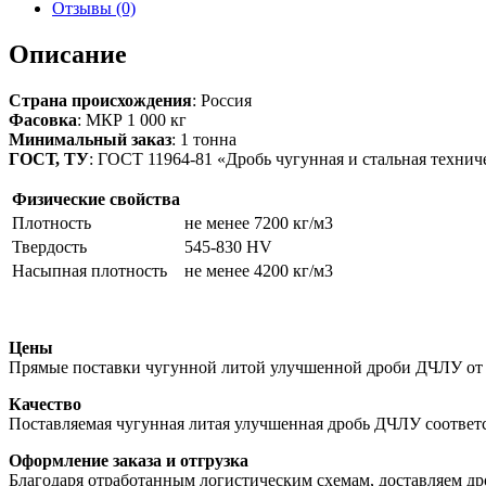
ДЧЛУ
Отзывы (0)
№05
(фр.
Описание
0,50
мм)
Страна происхождения
: Россия
Фасовка
: МКР 1 000 кг
Минимальный заказ
: 1 тонна
ГОСТ, ТУ
: ГОСТ 11964-81 «Дробь чугунная и стальная технич
Физические свойства
Плотность
не менее 7200 кг/м3
Твердость
545-830 HV
Насыпная плотность
не менее 4200 кг/м3
Цены
Прямые поставки чугунной литой улучшенной дроби ДЧЛУ от 
Качество
Поставляемая чугунная литая улучшенная дробь ДЧЛУ соответ
Оформление заказа и отгрузка
Благодаря отработанным логистическим схемам, доставляем д