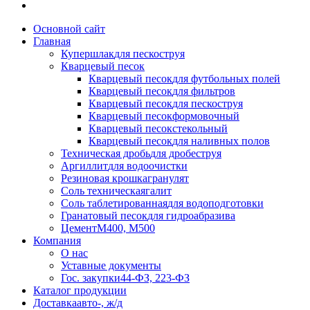
Основной сайт
Главная
Купершлак
для пескоструя
Кварцевый песок
Кварцевый песок
для футбольных полей
Кварцевый песок
для фильтров
Кварцевый песок
для пескоструя
Кварцевый песок
формовочный
Кварцевый песок
стекольный
Кварцевый песок
для наливных полов
Техническая дробь
для дробеструя
Аргиллит
для водоочистки
Резиновая крошка
гранулят
Соль техническая
галит
Соль таблетированная
для водоподготовки
Гранатовый песок
для гидроабразива
Цемент
М400, М500
Компания
О нас
Уставные документы
Гос. закупки
44-ФЗ, 223-ФЗ
Каталог продукции
Доставка
авто-, ж/д