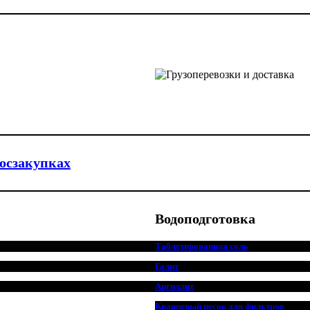
госзакупках
Водоподготовка
Таблетированная соль
Галит
Аргиллит
Кварцевый песок для фильтров