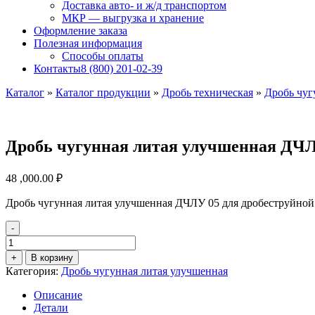
Доставка авто- и ж/д транспортом
МКР — выгрузка и хранение
Оформление заказа
Полезная информация
Способы оплаты
Контакты
8 (800) 201-02-39
Каталог
»
Каталог продукции
»
Дробь техническая
»
Дробь чуг
Дробь чугунная литая улучшенная ДЧЛУ
48 ,000.00
₽
Дробь чугунная литая улучшенная ДЧЛУ 05 для дробеструйной
-
Количество
товара
+
В корзину
Дробь
Категория:
Дробь чугунная литая улучшенная
чугунная
литая
Описание
улучшенная
Детали