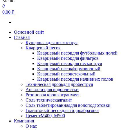
Меню
0
0.00 ₽
Основной сайт
Главная
Купершлак
для пескоструя
Кварцевый песок
Кварцевый песок
для футбольных полей
Кварцевый песок
для фильтров
Кварцевый песок
для пескоструя
Кварцевый песок
формовочный
Кварцевый песок
стекольный
Кварцевый песок
для наливных полов
Техническая дробь
для дробеструя
Аргиллит
для водоочистки
Резиновая крошка
гранулят
Соль техническая
галит
Соль таблетированная
для водоподготовки
Гранатовый песок
для гидроабразива
Цемент
М400, М500
Компания
О нас