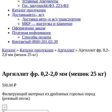
Уставные документы
Гос. закупки
44-ФЗ, 223-ФЗ
Каталог продукции
Доставка
авто-, ж/д
Доставка авто- и ж/д транспортом
МКР — выгрузка и хранение
Оформление заказа
Полезная информация
Способы оплаты
Контакты
8 (800) 201-02-39
Каталог
»
Каталог продукции
»
Аргиллит
»
Аргиллит фр. 0,2-
2,0 мм (мешок 25 кг)
Аргиллит фр. 0,2-2,0 мм (мешок 25 кг)
500.00
₽
Фильтрующий материал из дробленых горелых пород
(розовый песок)
-
Количество