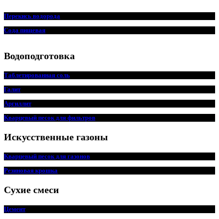
Перекись водорода
Сода пищ
евая
Водоподготовка
Таблетированная соль
Галит
Аргиллит
Кварцевый песок для фильтров
Искусственные газоны
Кварцевый песок для
г
азонов
Резиновая крошка
Сухие смеси
Цемент