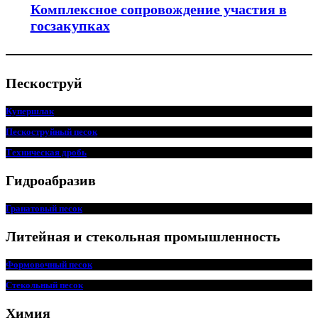
Комплексное сопровождение участия в
госзакупках
Пескоструй
Купершлак
Пескоструйный песок
Техническая дробь
Гидроабразив
Гранатовый песок
Литейная и стекольная промышленность
Формовочный песок
Стекольный песок
Химия