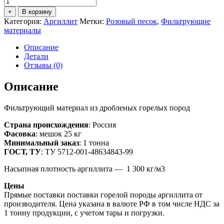
товара
+
В корзину
Аргиллит
Категория:
Аргиллит
Метки:
Розовый песок
,
Фильтрующие
фр.
материалы
0,2-
2,0
Описание
мм
Детали
(мешок
Отзывы (0)
25
кг)
Описание
Фильтрующий материал из дробленых горелых пород
Страна происхождения
: Россия
Фасовка
: мешок 25 кг
Минимальный заказ
: 1 тонна
ГОСТ, ТУ
: ТУ 5712-001-48634843-99
Насыпная плотность аргиллита — 1 300 кг/м3
Цены
Прямые поставки поставки горелой породы аргиллита от
производителя. Цена указана в валюте РФ в том числе НДС за
1 тонну продукции, с учетом тары и погрузки.