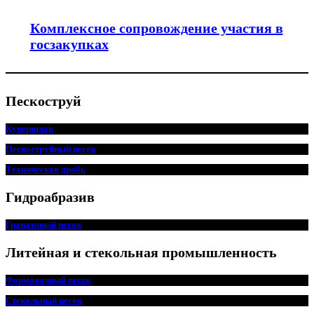
Комплексное сопровождение участия в
госзакупках
Пескоструй
Купершлак
Пескоструйный песок
Техническая дробь
Гидроабразив
Гранатовый песок
Литейная и стекольная промышленность
Формовочный песок
Стекольный песок