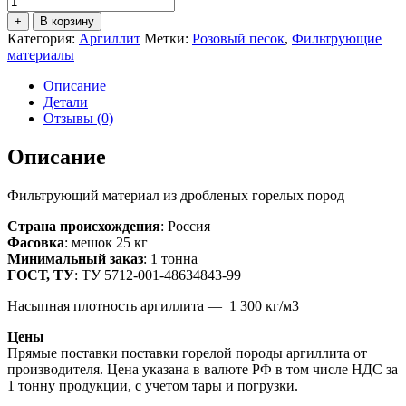
товара
+
В корзину
Аргиллит
Категория:
Аргиллит
Метки:
Розовый песок
,
Фильтрующие
фр.
материалы
0,5-
1,2
Описание
мм
Детали
(мешок
Отзывы (0)
25
кг)
Описание
Фильтрующий материал из дробленых горелых пород
Страна происхождения
: Россия
Фасовка
: мешок 25 кг
Минимальный заказ
: 1 тонна
ГОСТ, ТУ
: ТУ 5712-001-48634843-99
Насыпная плотность аргиллита — 1 300 кг/м3
Цены
Прямые поставки поставки горелой породы аргиллита от
производителя. Цена указана в валюте РФ в том числе НДС за
1 тонну продукции, с учетом тары и погрузки.