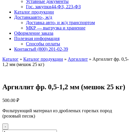
Уставные документы
Гос. закупки
44-ФЗ, 223-ФЗ
Каталог продукции
Доставка
авто-, ж/д
Доставка авто- и ж/д транспортом
МКР — выгрузка и хранение
Оформление заказа
Полезная информация
Способы оплаты
Контакты
8 (800) 201-02-39
Каталог
»
Каталог продукции
»
Аргиллит
»
Аргиллит фр. 0,5-
1,2 мм (мешок 25 кг)
Аргиллит фр. 0,5-1,2 мм (мешок 25 кг)
500.00
₽
Фильтрующий материал из дробленых горелых пород
(розовый песок)
-
Количество