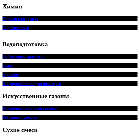
Химия
Перекись водорода
Сода пищ
евая
Водоподготовка
Таблетированная соль
Галит
Аргиллит
Кварцевый песок для фильтров
Искусственные газоны
Кварцевый песок для
г
азонов
Резиновая крошка
Сухие смеси