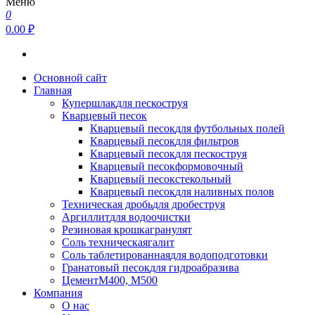
Меню
0
0.00 ₽
Основной сайт
Главная
Купершлак
для пескоструя
Кварцевый песок
Кварцевый песок
для футбольных полей
Кварцевый песок
для фильтров
Кварцевый песок
для пескоструя
Кварцевый песок
формовочный
Кварцевый песок
стекольный
Кварцевый песок
для наливных полов
Техническая дробь
для дробеструя
Аргиллит
для водоочистки
Резиновая крошка
гранулят
Соль техническая
галит
Соль таблетированная
для водоподготовки
Гранатовый песок
для гидроабразива
Цемент
М400, М500
Компания
О нас