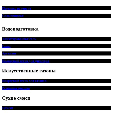
Перекись водорода
Сода пищ
евая
Водоподготовка
Таблетированная соль
Галит
Аргиллит
Кварцевый песок для фильтров
Искусственные газоны
Кварцевый песок для
г
азонов
Резиновая крошка
Сухие смеси
Цемент