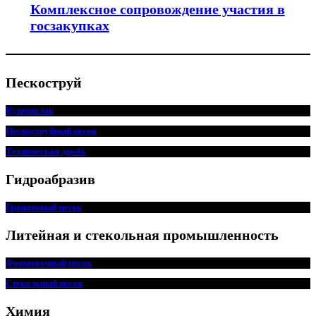
Комплексное сопровождение участия в
госзакупках
Пескоструй
Купершлак
Пескоструйный песок
Техническая дробь
Гидроабразив
Гранатовый песок
Литейная и стекольная промышленность
Формовочный песок
Стекольный песок
Химия