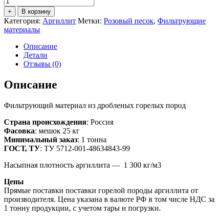
товара
+
В корзину
Аргиллит
Категория:
Аргиллит
Метки:
Розовый песок
,
Фильтрующие
фр.
материалы
0,8-
1,2
Описание
мм
Детали
(мешок
Отзывы (0)
25
кг)
Описание
Фильтрующий материал из дробленых горелых пород
Страна происхождения
: Россия
Фасовка
: мешок 25 кг
Минимальный заказ
: 1 тонна
ГОСТ, ТУ
: ТУ 5712-001-48634843-99
Насыпная плотность аргиллита — 1 300 кг/м3
Цены
Прямые поставки поставки горелой породы аргиллита от
производителя. Цена указана в валюте РФ в том числе НДС за
1 тонну продукции, с учетом тары и погрузки.