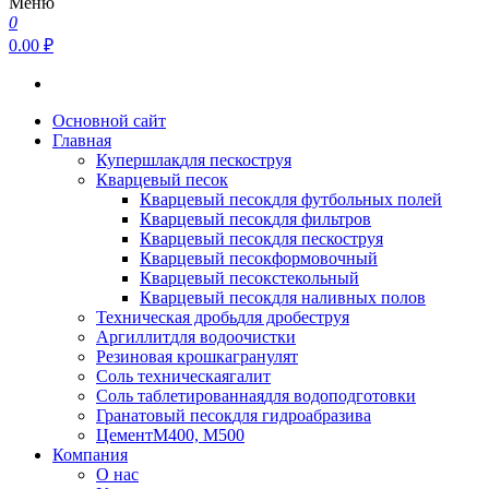
Меню
0
0.00 ₽
Основной сайт
Главная
Купершлак
для пескоструя
Кварцевый песок
Кварцевый песок
для футбольных полей
Кварцевый песок
для фильтров
Кварцевый песок
для пескоструя
Кварцевый песок
формовочный
Кварцевый песок
стекольный
Кварцевый песок
для наливных полов
Техническая дробь
для дробеструя
Аргиллит
для водоочистки
Резиновая крошка
гранулят
Соль техническая
галит
Соль таблетированная
для водоподготовки
Гранатовый песок
для гидроабразива
Цемент
М400, М500
Компания
О нас