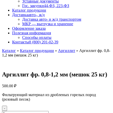
Уставные документы
Гос. закупки
44-ФЗ, 223-ФЗ
Каталог продукции
Доставка
авто-, ж/д
Доставка авто- и ж/д транспортом
МКР — выгрузка и хранение
Оформление заказа
Полезная информация
Способы оплаты
Контакты
8 (800) 201-02-39
Каталог
»
Каталог продукции
»
Аргиллит
»
Аргиллит фр. 0,8-
1,2 мм (мешок 25 кг)
Аргиллит фр. 0,8-1,2 мм (мешок 25 кг)
500.00
₽
Фильтрующий материал из дробленых горелых пород
(розовый песок)
-
Количество