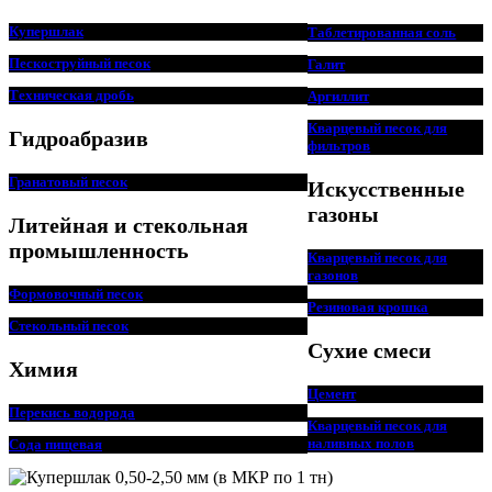
Купершлак
Таблетированная соль
Пескоструйный песок
Галит
Техническая дробь
Аргиллит
Кварцевый песок для
Гидроабразив
фильтров
Гранатовый песок
Искусственные
газоны
Литейная и стекольная
промышленность
Кварцевый песок для
г
азонов
Формовочный песок
Резиновая крошка
Стекольный песок
Сухие смеси
Химия
Цемент
Перекись водорода
Кварцевый песок для
наливных полов
Сода пищ
евая