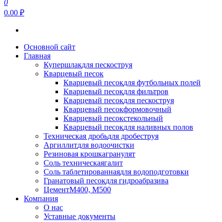
0
0.00 ₽
Основной сайт
Главная
Купершлак
для пескоструя
Кварцевый песок
Кварцевый песок
для футбольных полей
Кварцевый песок
для фильтров
Кварцевый песок
для пескоструя
Кварцевый песок
формовочный
Кварцевый песок
стекольный
Кварцевый песок
для наливных полов
Техническая дробь
для дробеструя
Аргиллит
для водоочистки
Резиновая крошка
гранулят
Соль техническая
галит
Соль таблетированная
для водоподготовки
Гранатовый песок
для гидроабразива
Цемент
М400, М500
Компания
О нас
Уставные документы