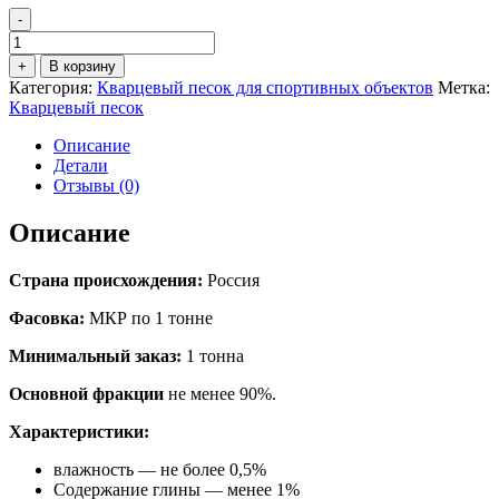
-
Количество
товара
+
В корзину
Кварцевый
Категория:
Кварцевый песок для спортивных объектов
Метка:
песок
Кварцевый песок
фр.
0,30-
Описание
0,60
Детали
мм
Отзывы (0)
Описание
Страна происхождения:
Россия
Фасовка:
МКР по 1 тонне
Минимальный заказ:
1 тонна
Основной фракции
не менее 90%.
Характеристики:
влажность — не более 0,5%
Содержание глины — менее 1%