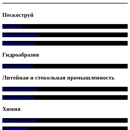
Пескоструй
Купершлак
Пескоструйный песок
Техническая дробь
Гидроабразив
Гранатовый песок
Литейная и стекольная промышленность
Формовочный песок
Стекольный песок
Химия
Перекись водорода
Сода пищ
евая