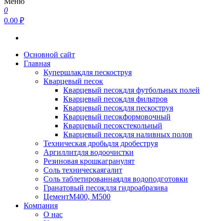
Меню
0
0.00 ₽
Основной сайт
Главная
Купершлак
для пескоструя
Кварцевый песок
Кварцевый песок
для футбольных полей
Кварцевый песок
для фильтров
Кварцевый песок
для пескоструя
Кварцевый песок
формовочный
Кварцевый песок
стекольный
Кварцевый песок
для наливных полов
Техническая дробь
для дробеструя
Аргиллит
для водоочистки
Резиновая крошка
гранулят
Соль техническая
галит
Соль таблетированная
для водоподготовки
Гранатовый песок
для гидроабразива
Цемент
М400, М500
Компания
О нас