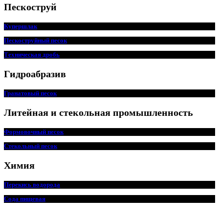
Пескоструй
Купершлак
Пескоструйный песок
Техническая дробь
Гидроабразив
Гранатовый песок
Литейная и стекольная промышленность
Формовочный песок
Стекольный песок
Химия
Перекись водорода
Сода пищ
евая