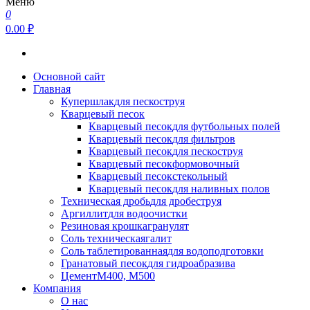
Меню
0
0.00 ₽
Основной сайт
Главная
Купершлак
для пескоструя
Кварцевый песок
Кварцевый песок
для футбольных полей
Кварцевый песок
для фильтров
Кварцевый песок
для пескоструя
Кварцевый песок
формовочный
Кварцевый песок
стекольный
Кварцевый песок
для наливных полов
Техническая дробь
для дробеструя
Аргиллит
для водоочистки
Резиновая крошка
гранулят
Соль техническая
галит
Соль таблетированная
для водоподготовки
Гранатовый песок
для гидроабразива
Цемент
М400, М500
Компания
О нас