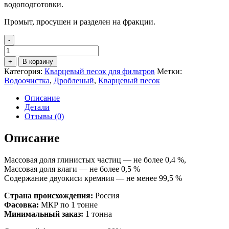
водоподготовки.
Промыт, просушен и разделен на фракции.
-
Количество
товара
+
В корзину
Кварцевый
Категория:
Кварцевый песок для фильтров
Метки:
песок
Водоочистка
,
Дробленый
,
Кварцевый песок
для
фильтра
Описание
дробленый
Детали
фр.
Отзывы (0)
1,0-
3,0
Описание
мм
Массовая доля глинистых частиц — не более 0,4 %,
Массовая доля влаги — не более 0,5 %
Содержание двуокиси кремния — не менее 99,5 %
Страна происхождения:
Россия
Фасовка:
МКР по 1 тонне
Минимальный заказ:
1 тонна