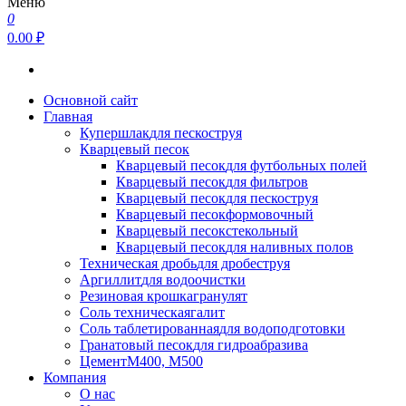
Меню
0
0.00 ₽
Основной сайт
Главная
Купершлак
для пескоструя
Кварцевый песок
Кварцевый песок
для футбольных полей
Кварцевый песок
для фильтров
Кварцевый песок
для пескоструя
Кварцевый песок
формовочный
Кварцевый песок
стекольный
Кварцевый песок
для наливных полов
Техническая дробь
для дробеструя
Аргиллит
для водоочистки
Резиновая крошка
гранулят
Соль техническая
галит
Соль таблетированная
для водоподготовки
Гранатовый песок
для гидроабразива
Цемент
М400, М500
Компания
О нас