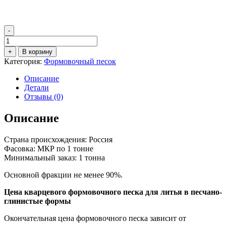
-
Количество
товара
+
В корзину
Формовочный
Категория:
Формовочный песок
кварцевый
песок
Описание
1К1О2025
Детали
Отзывы (0)
Описание
Страна происхождения: Россия
Фасовка: МКР по 1 тонне
Минимальный заказ: 1 тонна
Основной фракции не менее 90%.
Цена кварцевого формовочного песка для литья в песчано-
глинистые формы
Окончательная цена формовочного песка зависит от