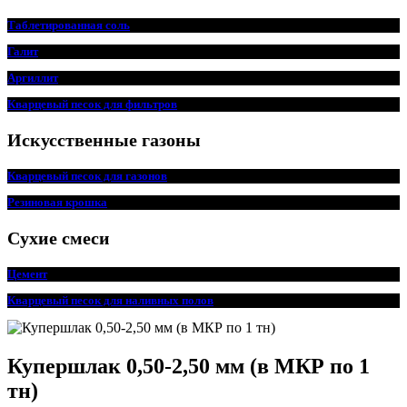
Таблетированная соль
Галит
Аргиллит
Кварцевый песок для фильтров
Искусственные газоны
Кварцевый песок для
г
азонов
Резиновая крошка
Сухие смеси
Цемент
Кварцевый песок для наливных полов
Купершлак 0,50-2,50 мм (в МКР по 1
тн)