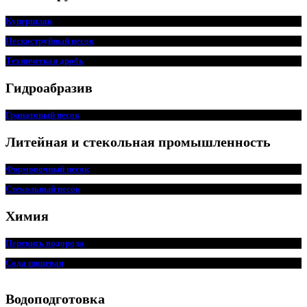
Купершлак
Пескоструйный песок
Техническая дробь
Гидроабразив
Гранатовый песок
Литейная и стекольная промышленность
Формовочный песок
Стекольный песок
Химия
Перекись водорода
Сода пищ
евая
Водоподготовка