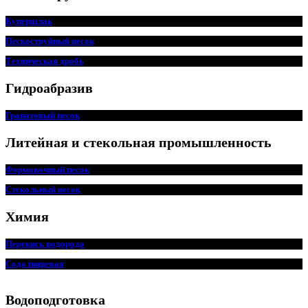
Купершлак
Пескоструйный песок
Техническая дробь
Гидроабразив
Гранатовый песок
Литейная и стекольная промышленность
Формовочный песок
Стекольный песок
Химия
Перекись водорода
Сода пищ
евая
Водоподготовка