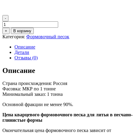
-
Количество
товара
+
В корзину
Формовочный
Категория:
Формовочный песок
кварцевый
песок
Описание
1К3О102
Детали
Отзывы (0)
Описание
Страна происхождения: Россия
Фасовка: МКР по 1 тонне
Минимальный заказ: 1 тонна
Основной фракции не менее 90%.
Цена кварцевого формовочного песка для литья в песчано-
глинистые формы
Окончательная цена формовочного песка зависит от