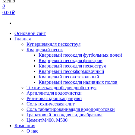
Меню
0
0.00 ₽
Основной сайт
Главная
Купершлак
для пескоструя
Кварцевый песок
Кварцевый песок
для футбольных полей
Кварцевый песок
для фильтров
Кварцевый песок
для пескоструя
Кварцевый песок
формовочный
Кварцевый песок
стекольный
Кварцевый песок
для наливных полов
Техническая дробь
для дробеструя
Аргиллит
для водоочистки
Резиновая крошка
гранулят
Соль техническая
галит
Соль таблетированная
для водоподготовки
Гранатовый песок
для гидроабразива
Цемент
М400, М500
Компания
О нас