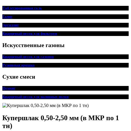
Таблетированная соль
Галит
Аргиллит
Кварцевый песок для фильтров
Искусственные газоны
Кварцевый песок для
г
азонов
Резиновая крошка
Сухие смеси
Цемент
Кварцевый песок для наливных полов
Купершлак 0,50-2,50 мм (в МКР по 1
тн)