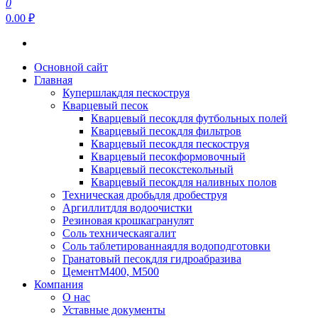
0
0.00 ₽
Основной сайт
Главная
Купершлак
для пескоструя
Кварцевый песок
Кварцевый песок
для футбольных полей
Кварцевый песок
для фильтров
Кварцевый песок
для пескоструя
Кварцевый песок
формовочный
Кварцевый песок
стекольный
Кварцевый песок
для наливных полов
Техническая дробь
для дробеструя
Аргиллит
для водоочистки
Резиновая крошка
гранулят
Соль техническая
галит
Соль таблетированная
для водоподготовки
Гранатовый песок
для гидроабразива
Цемент
М400, М500
Компания
О нас
Уставные документы