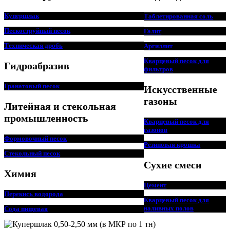
Купершлак
Таблетированная соль
Пескоструйный песок
Галит
Техническая дробь
Аргиллит
Кварцевый песок для
Гидроабразив
фильтров
Гранатовый песок
Искусственные
газоны
Литейная и стекольная
промышленность
Кварцевый песок для
г
азонов
Формовочный песок
Резиновая крошка
Стекольный песок
Сухие смеси
Химия
Цемент
Перекись водорода
Кварцевый песок для
наливных полов
Сода пищ
евая