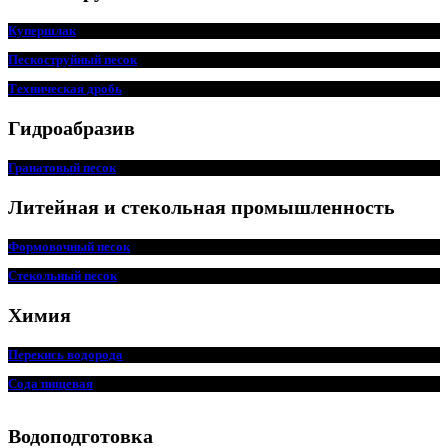
Купершлак
Пескоструйный песок
Техническая дробь
Гидроабразив
Гранатовый песок
Литейная и стекольная промышленность
Формовочный песок
Стекольный песок
Химия
Перекись водорода
Сода пищ
евая
Водоподготовка