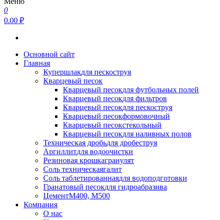
Меню
0
0.00 ₽
Основной сайт
Главная
Купершлак
для пескоструя
Кварцевый песок
Кварцевый песок
для футбольных полей
Кварцевый песок
для фильтров
Кварцевый песок
для пескоструя
Кварцевый песок
формовочный
Кварцевый песок
стекольный
Кварцевый песок
для наливных полов
Техническая дробь
для дробеструя
Аргиллит
для водоочистки
Резиновая крошка
гранулят
Соль техническая
галит
Соль таблетированная
для водоподготовки
Гранатовый песок
для гидроабразива
Цемент
М400, М500
Компания
О нас