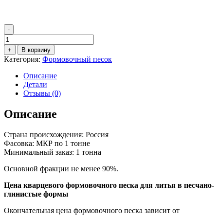
-
Количество
товара
+
В корзину
Формовочный
Категория:
Формовочный песок
кварцевый
песок
Описание
1К4О3025
Детали
Отзывы (0)
Описание
Страна происхождения: Россия
Фасовка: МКР по 1 тонне
Минимальный заказ: 1 тонна
Основной фракции не менее 90%.
Цена кварцевого формовочного песка для литья в песчано-
глинистые формы
Окончательная цена формовочного песка зависит от