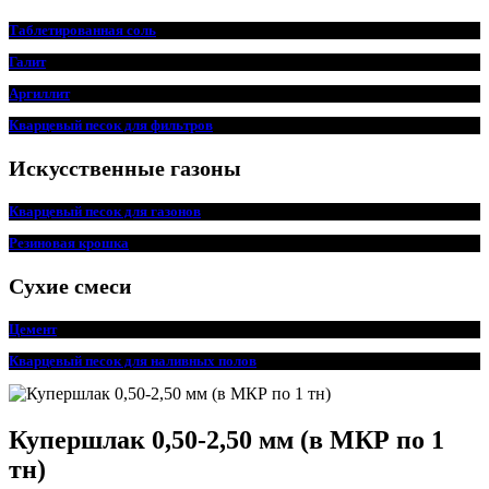
Таблетированная соль
Галит
Аргиллит
Кварцевый песок для фильтров
Искусственные газоны
Кварцевый песок для
г
азонов
Резиновая крошка
Сухие смеси
Цемент
Кварцевый песок для наливных полов
Купершлак 0,50-2,50 мм (в МКР по 1
тн)