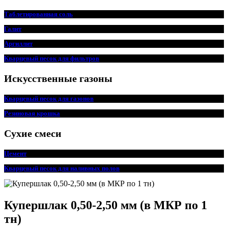
Таблетированная соль
Галит
Аргиллит
Кварцевый песок для фильтров
Искусственные газоны
Кварцевый песок для
г
азонов
Резиновая крошка
Сухие смеси
Цемент
Кварцевый песок для наливных полов
Купершлак 0,50-2,50 мм (в МКР по 1
тн)