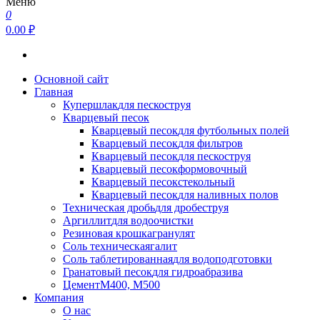
Меню
0
0.00 ₽
Основной сайт
Главная
Купершлак
для пескоструя
Кварцевый песок
Кварцевый песок
для футбольных полей
Кварцевый песок
для фильтров
Кварцевый песок
для пескоструя
Кварцевый песок
формовочный
Кварцевый песок
стекольный
Кварцевый песок
для наливных полов
Техническая дробь
для дробеструя
Аргиллит
для водоочистки
Резиновая крошка
гранулят
Соль техническая
галит
Соль таблетированная
для водоподготовки
Гранатовый песок
для гидроабразива
Цемент
М400, М500
Компания
О нас