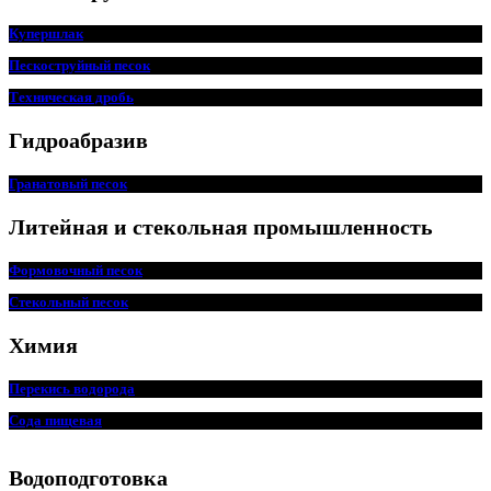
Купершлак
Пескоструйный песок
Техническая дробь
Гидроабразив
Гранатовый песок
Литейная и стекольная промышленность
Формовочный песок
Стекольный песок
Химия
Перекись водорода
Сода пищ
евая
Водоподготовка