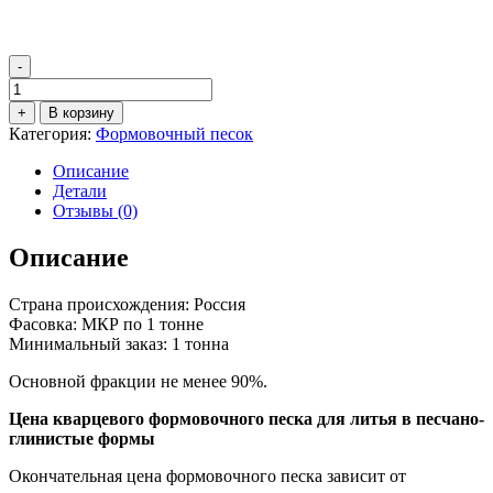
-
Количество
товара
+
В корзину
Формовочный
Категория:
Формовочный песок
кварцевый
песок
Описание
1К4О501
Детали
Отзывы (0)
Описание
Страна происхождения: Россия
Фасовка: МКР по 1 тонне
Минимальный заказ: 1 тонна
Основной фракции не менее 90%.
Цена кварцевого формовочного песка для литья в песчано-
глинистые формы
Окончательная цена формовочного песка зависит от