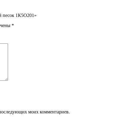
й песок 1К5О201»
ечены
*
ля последующих моих комментариев.