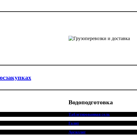
госзакупках
Водоподготовка
Таблетированная соль
Галит
Аргиллит