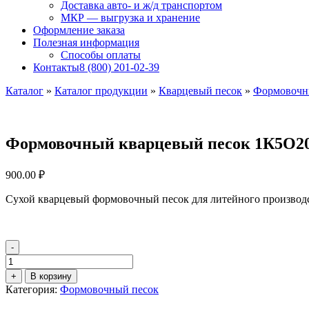
Доставка авто- и ж/д транспортом
МКР — выгрузка и хранение
Оформление заказа
Полезная информация
Способы оплаты
Контакты
8 (800) 201-02-39
Каталог
»
Каталог продукции
»
Кварцевый песок
»
Формовочн
Формовочный кварцевый песок 1К5О2
900.00
₽
Сухой кварцевый формовочный песок для литейного производст
-
Количество
товара
+
В корзину
Формовочный
Категория:
Формовочный песок
кварцевый