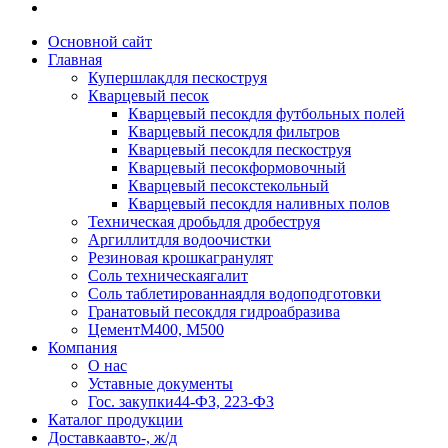
Основной сайт
Главная
Купершлак
для пескоструя
Кварцевый песок
Кварцевый песок
для футбольных полей
Кварцевый песок
для фильтров
Кварцевый песок
для пескоструя
Кварцевый песок
формовочный
Кварцевый песок
стекольный
Кварцевый песок
для наливных полов
Техническая дробь
для дробеструя
Аргиллит
для водоочистки
Резиновая крошка
гранулят
Соль техническая
галит
Соль таблетированная
для водоподготовки
Гранатовый песок
для гидроабразива
Цемент
М400, М500
Компания
О нас
Уставные документы
Гос. закупки
44-ФЗ, 223-ФЗ
Каталог продукции
Доставка
авто-, ж/д