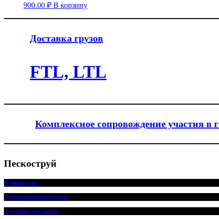
900.00
₽
В корзину
Доставка грузов
FTL, LTL
Комплексное сопровождение участия в 
Пескоструй
Купершлак
Пескоструйный песок
Техническая дробь