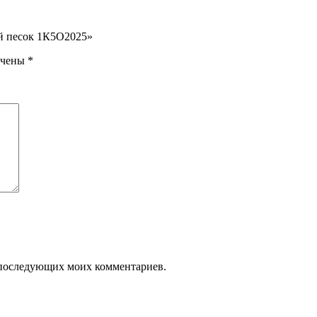
й песок 1К5О2025»
ечены
*
ля последующих моих комментариев.