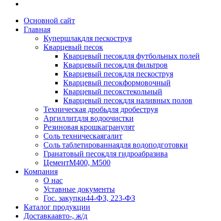
Основной сайт
Главная
Купершлак
для пескоструя
Кварцевый песок
Кварцевый песок
для футбольных полей
Кварцевый песок
для фильтров
Кварцевый песок
для пескоструя
Кварцевый песок
формовочный
Кварцевый песок
стекольный
Кварцевый песок
для наливных полов
Техническая дробь
для дробеструя
Аргиллит
для водоочистки
Резиновая крошка
гранулят
Соль техническая
галит
Соль таблетированная
для водоподготовки
Гранатовый песок
для гидроабразива
Цемент
М400, М500
Компания
О нас
Уставные документы
Гос. закупки
44-ФЗ, 223-ФЗ
Каталог продукции
Доставка
авто-, ж/д