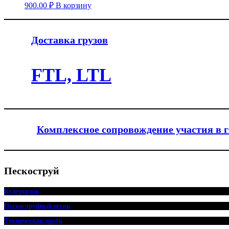
900.00
₽
В корзину
Доставка грузов
FTL, LTL
Комплексное сопровождение участия в 
Пескоструй
Купершлак
Пескоструйный песок
Техническая дробь