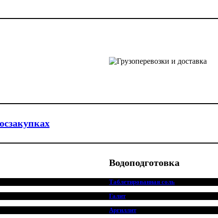
госзакупках
Водоподготовка
Таблетированная соль
Галит
Аргиллит