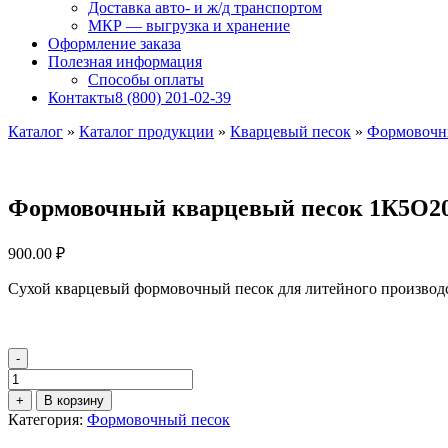
Доставка авто- и ж/д транспортом
МКР — выгрузка и хранение
Оформление заказа
Полезная информация
Способы оплаты
Контакты
8 (800) 201-02-39
Каталог
»
Каталог продукции
»
Кварцевый песок
»
Формовочн
Формовочный кварцевый песок 1К5О2
900.00
₽
Сухой кварцевый формовочный песок для литейного производст
-
Количество
товара
+
В корзину
Формовочный
Категория:
Формовочный песок
кварцевый