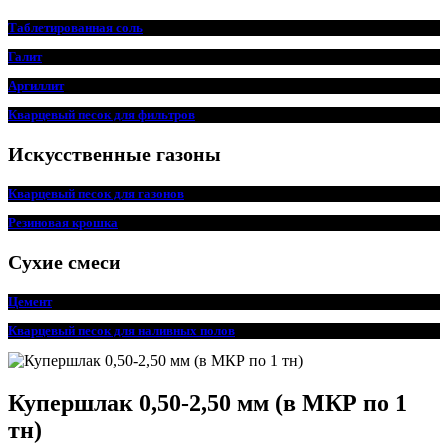
Таблетированная соль
Галит
Аргиллит
Кварцевый песок для фильтров
Искусственные газоны
Кварцевый песок для
г
азонов
Резиновая крошка
Сухие смеси
Цемент
Кварцевый песок для наливных полов
Купершлак 0,50-2,50 мм (в МКР по 1
тн)