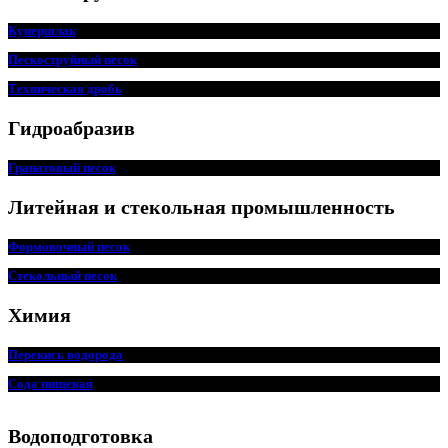
Купершлак
Пескоструйный песок
Техническая дробь
Гидроабразив
Гранатовый песок
Литейная и стекольная промышленность
Формовочный песок
Стекольный песок
Химия
Перекись водорода
Сода пищ
евая
Водоподготовка