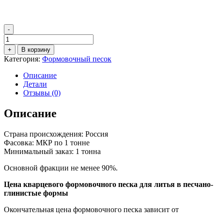
-
Количество
товара
+
В корзину
Формовочный
Категория:
Формовочный песок
кварцевый
песок
Описание
1К1О302
Детали
Отзывы (0)
Описание
Страна происхождения: Россия
Фасовка: МКР по 1 тонне
Минимальный заказ: 1 тонна
Основной фракции не менее 90%.
Цена кварцевого формовочного песка для литья в песчано-
глинистые формы
Окончательная цена формовочного песка зависит от