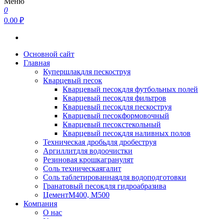
Меню
0
0.00 ₽
Основной сайт
Главная
Купершлак
для пескоструя
Кварцевый песок
Кварцевый песок
для футбольных полей
Кварцевый песок
для фильтров
Кварцевый песок
для пескоструя
Кварцевый песок
формовочный
Кварцевый песок
стекольный
Кварцевый песок
для наливных полов
Техническая дробь
для дробеструя
Аргиллит
для водоочистки
Резиновая крошка
гранулят
Соль техническая
галит
Соль таблетированная
для водоподготовки
Гранатовый песок
для гидроабразива
Цемент
М400, М500
Компания
О нас