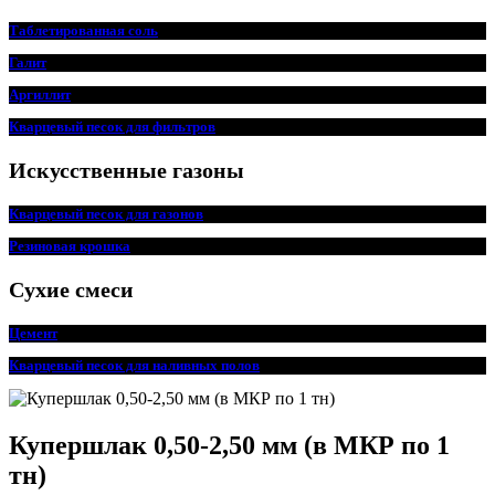
Таблетированная соль
Галит
Аргиллит
Кварцевый песок для фильтров
Искусственные газоны
Кварцевый песок для
г
азонов
Резиновая крошка
Сухие смеси
Цемент
Кварцевый песок для наливных полов
Купершлак 0,50-2,50 мм (в МКР по 1
тн)