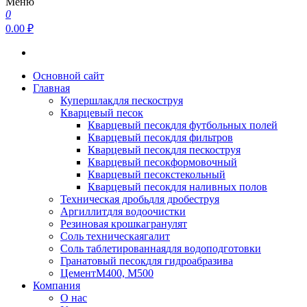
Меню
0
0.00 ₽
Основной сайт
Главная
Купершлак
для пескоструя
Кварцевый песок
Кварцевый песок
для футбольных полей
Кварцевый песок
для фильтров
Кварцевый песок
для пескоструя
Кварцевый песок
формовочный
Кварцевый песок
стекольный
Кварцевый песок
для наливных полов
Техническая дробь
для дробеструя
Аргиллит
для водоочистки
Резиновая крошка
гранулят
Соль техническая
галит
Соль таблетированная
для водоподготовки
Гранатовый песок
для гидроабразива
Цемент
М400, М500
Компания
О нас