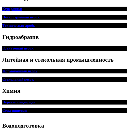
Купершлак
Пескоструйный песок
Техническая дробь
Гидроабразив
Гранатовый песок
Литейная и стекольная промышленность
Формовочный песок
Стекольный песок
Химия
Перекись водорода
Сода пищ
евая
Водоподготовка