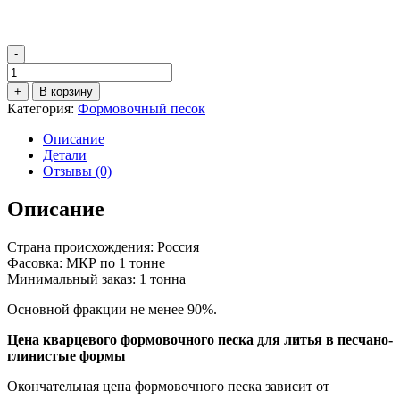
-
Количество
товара
+
В корзину
Формовочный
Категория:
Формовочный песок
кварцевый
песок
Описание
1К1О401
Детали
Отзывы (0)
Описание
Страна происхождения: Россия
Фасовка: МКР по 1 тонне
Минимальный заказ: 1 тонна
Основной фракции не менее 90%.
Цена кварцевого формовочного песка для литья в песчано-
глинистые формы
Окончательная цена формовочного песка зависит от