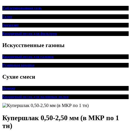
Таблетированная соль
Галит
Аргиллит
Кварцевый песок для фильтров
Искусственные газоны
Кварцевый песок для
г
азонов
Резиновая крошка
Сухие смеси
Цемент
Кварцевый песок для наливных полов
Купершлак 0,50-2,50 мм (в МКР по 1
тн)