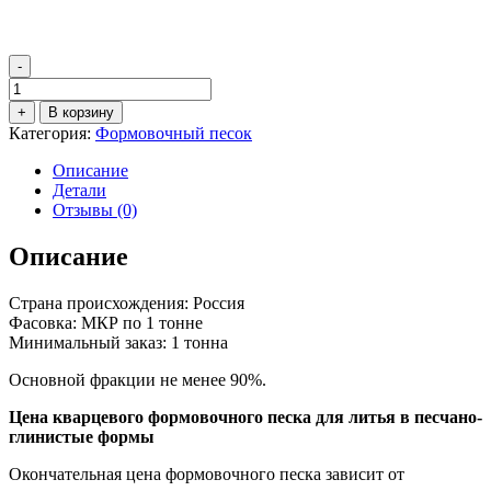
-
Количество
товара
+
В корзину
Формовочный
Категория:
Формовочный песок
кварцевый
песок
Описание
1К1О501
Детали
Отзывы (0)
Описание
Страна происхождения: Россия
Фасовка: МКР по 1 тонне
Минимальный заказ: 1 тонна
Основной фракции не менее 90%.
Цена кварцевого формовочного песка для литья в песчано-
глинистые формы
Окончательная цена формовочного песка зависит от