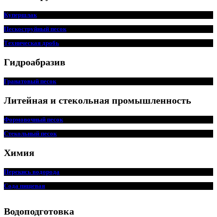
Купершлак
Пескоструйный песок
Техническая дробь
Гидроабразив
Гранатовый песок
Литейная и стекольная промышленность
Формовочный песок
Стекольный песок
Химия
Перекись водорода
Сода пищ
евая
Водоподготовка