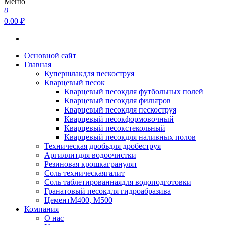
Меню
0
0.00 ₽
Основной сайт
Главная
Купершлак
для пескоструя
Кварцевый песок
Кварцевый песок
для футбольных полей
Кварцевый песок
для фильтров
Кварцевый песок
для пескоструя
Кварцевый песок
формовочный
Кварцевый песок
стекольный
Кварцевый песок
для наливных полов
Техническая дробь
для дробеструя
Аргиллит
для водоочистки
Резиновая крошка
гранулят
Соль техническая
галит
Соль таблетированная
для водоподготовки
Гранатовый песок
для гидроабразива
Цемент
М400, М500
Компания
О нас