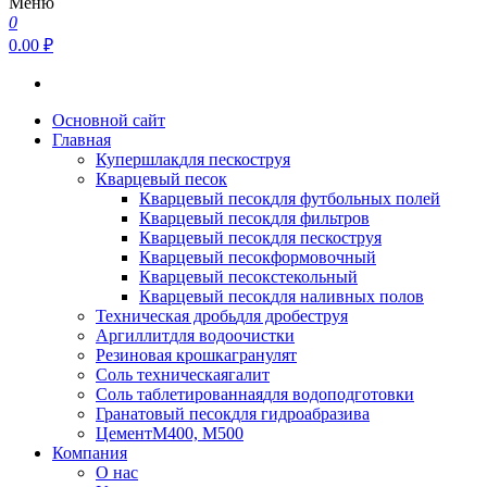
Меню
0
0.00 ₽
Основной сайт
Главная
Купершлак
для пескоструя
Кварцевый песок
Кварцевый песок
для футбольных полей
Кварцевый песок
для фильтров
Кварцевый песок
для пескоструя
Кварцевый песок
формовочный
Кварцевый песок
стекольный
Кварцевый песок
для наливных полов
Техническая дробь
для дробеструя
Аргиллит
для водоочистки
Резиновая крошка
гранулят
Соль техническая
галит
Соль таблетированная
для водоподготовки
Гранатовый песок
для гидроабразива
Цемент
М400, М500
Компания
О нас