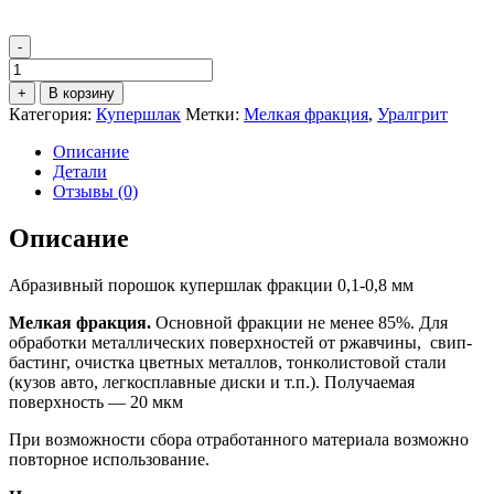
-
Количество
товара
+
В корзину
Купершлак
Категория:
Купершлак
Метки:
Мелкая фракция
,
Уралгрит
0,10-
0,80
Описание
мм
Детали
(в
Отзывы (0)
МКР
по
Описание
1
тн)
Абразивный порошок купершлак фракции 0,1-0,8 мм
Мелкая фракция.
Основной фракции не менее 85%. Для
обработки металлических поверхностей от ржавчины, свип-
бастинг, очистка цветных металлов, тонколистовой стали
(кузов авто, легкосплавные диски и т.п.). Получаемая
поверхность — 20 мкм
При возможности сбора отработанного материала возможно
повторное использование.