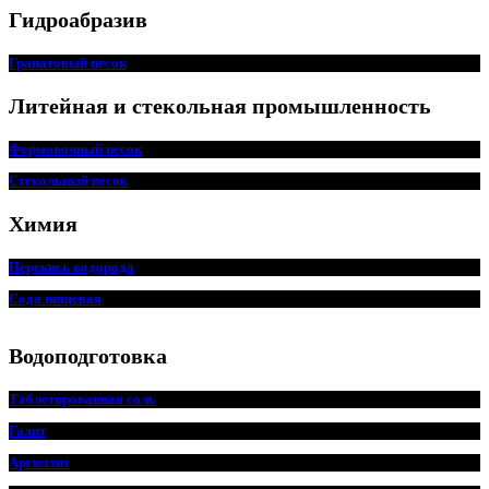
Гидроабразив
Гранатовый песок
Литейная и стекольная промышленность
Формовочный песок
Стекольный песок
Химия
Перекись водорода
Сода пищ
евая
Водоподготовка
Таблетированная соль
Галит
Аргиллит