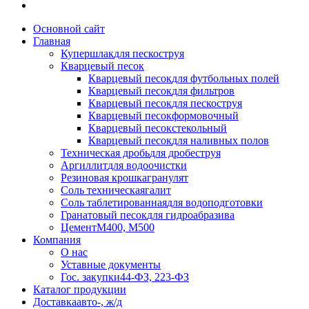
Основной сайт
Главная
Купершлак
для пескоструя
Кварцевый песок
Кварцевый песок
для футбольных полей
Кварцевый песок
для фильтров
Кварцевый песок
для пескоструя
Кварцевый песок
формовочный
Кварцевый песок
стекольный
Кварцевый песок
для наливных полов
Техническая дробь
для дробеструя
Аргиллит
для водоочистки
Резиновая крошка
гранулят
Соль техническая
галит
Соль таблетированная
для водоподготовки
Гранатовый песок
для гидроабразива
Цемент
М400, М500
Компания
О нас
Уставные документы
Гос. закупки
44-ФЗ, 223-ФЗ
Каталог продукции
Доставка
авто-, ж/д