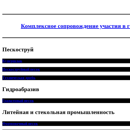
Комплексное сопровождение участия в 
Пескоструй
Купершлак
Пескоструйный песок
Техническая дробь
Гидроабразив
Гранатовый песок
Литейная и стекольная промышленность
Формовочный песок