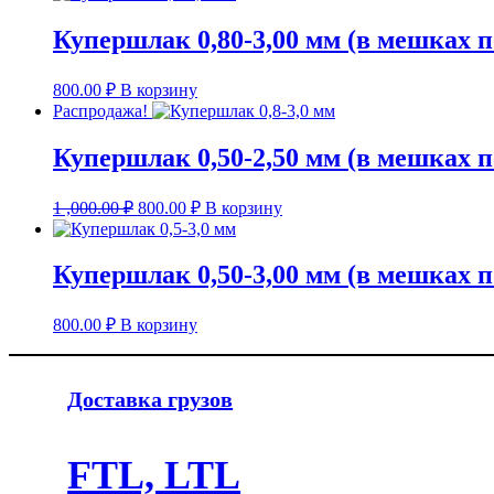
Купершлак 0,80-3,00 мм (в мешках по
800.00
₽
В корзину
Распродажа!
Купершлак 0,50-2,50 мм (в мешках по
Первоначальная
Текущая
1 ,000.00
₽
800.00
₽
В корзину
цена
цена:
составляла
800.00 ₽.
1
Купершлак 0,50-3,00 мм (в мешках по
,000.00 ₽.
800.00
₽
В корзину
Доставка грузов
FTL, LTL