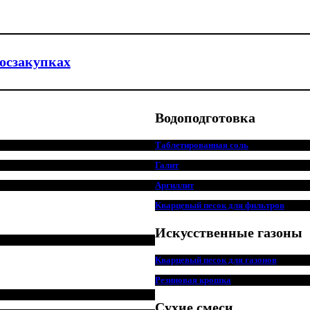
госзакупках
Водоподготовка
Таблетированная соль
Галит
Аргиллит
Кварцевый песок для фильтров
Искусственные газоны
Кварцевый песок для
г
азонов
Резиновая крошка
Сухие смеси