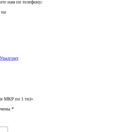
те нам по телефону:
 на
Уралгрит
(в МКР по 1 тн)»
ечены
*