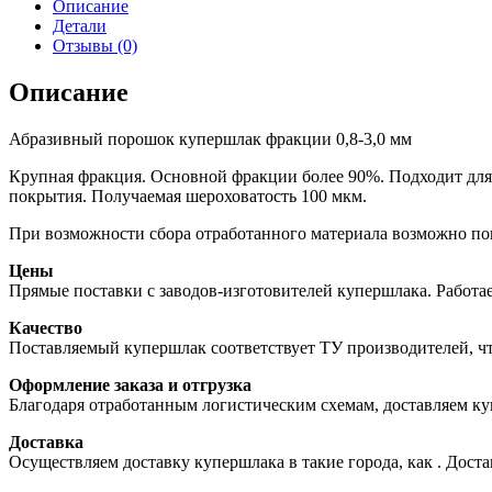
3,00
Описание
мм
Детали
(в
Отзывы (0)
МКР
по
Описание
1
тн)
Абразивный порошок купершлак фракции 0,8-3,0 мм
Крупная фракция. Основной фракции более 90%. Подходит для
покрытия. Получаемая шероховатость 100 мкм.
При возможности сбора отработанного материала возможно по
Цены
Прямые поставки с заводов-изготовителей купершлака. Работа
Качество
Поставляемый купершлак соответствует ТУ производителей, ч
Оформление заказа и отгрузка
Благодаря отработанным логистическим схемам, доставляем ку
Доставка
Осуществляем доставку купершлака в такие города, как
. Дост