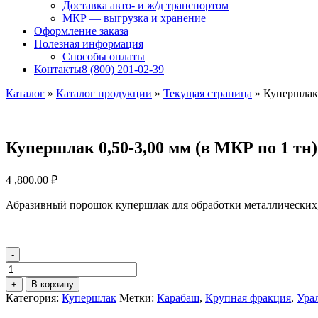
Доставка авто- и ж/д транспортом
МКР — выгрузка и хранение
Оформление заказа
Полезная информация
Способы оплаты
Контакты
8 (800) 201-02-39
Каталог
»
Каталог продукции
»
Текущая страница
»
Купершлак 
Купершлак 0,50-3,00 мм (в МКР по 1 тн)
4 ,800.00
₽
Абразивный порошок купершлак для обработки металлических,
-
Количество
товара
+
В корзину
Купершлак
Категория:
Купершлак
Метки:
Карабаш
,
Крупная фракция
,
Ура
0,50-