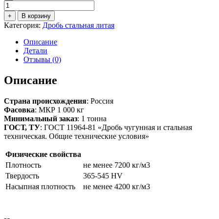
Количество
товара
+
В корзину
Дробь
Категория:
Дробь стальная литая
стальная
литая
Описание
ДСЛ
Детали
№3,6
Отзывы (0)
(фр.
3,60
Описание
мм)
Страна происхождения
: Россия
Фасовка
: МКР 1 000 кг
Минимальный заказ
: 1 тонна
ГОСТ, ТУ
: ГОСТ 11964-81 «Дробь чугунная и стальная
техническая. Общие технические условия»
Физические свойства
Плотность
не менее 7200 кг/м3
Твердость
365-545 HV
Насыпная плотность
не менее 4200 кг/м3