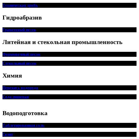
Техническая дробь
Гидроабразив
Гранатовый песок
Литейная и стекольная промышленность
Формовочный песок
Стекольный песок
Химия
Перекись водорода
Сода пищ
евая
Водоподготовка
Таблетированная соль
Галит