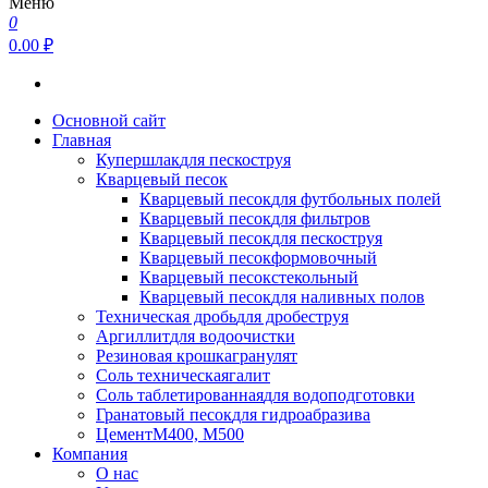
Меню
0
0.00 ₽
Основной сайт
Главная
Купершлак
для пескоструя
Кварцевый песок
Кварцевый песок
для футбольных полей
Кварцевый песок
для фильтров
Кварцевый песок
для пескоструя
Кварцевый песок
формовочный
Кварцевый песок
стекольный
Кварцевый песок
для наливных полов
Техническая дробь
для дробеструя
Аргиллит
для водоочистки
Резиновая крошка
гранулят
Соль техническая
галит
Соль таблетированная
для водоподготовки
Гранатовый песок
для гидроабразива
Цемент
М400, М500
Компания
О нас