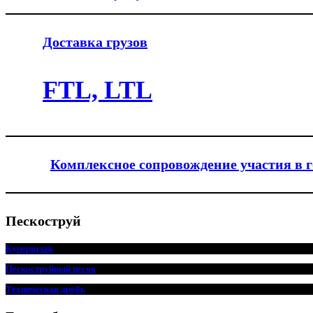
Доставка грузов
FTL, LTL
Комплексное сопровождение участия в 
Пескоструй
Купершлак
Пескоструйный песок
Техническая дробь