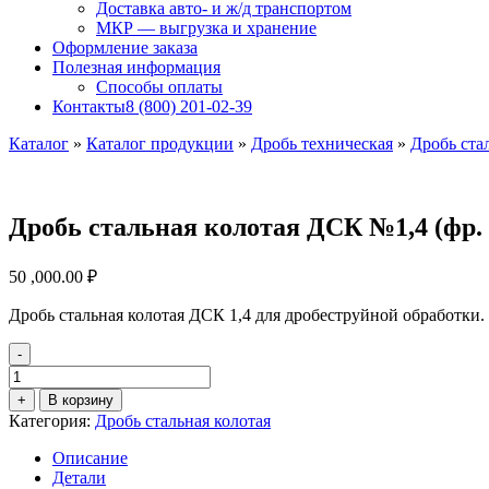
Доставка авто- и ж/д транспортом
МКР — выгрузка и хранение
Оформление заказа
Полезная информация
Способы оплаты
Контакты
8 (800) 201-02-39
Каталог
»
Каталог продукции
»
Дробь техническая
»
Дробь ста
Дробь стальная колотая ДСК №1,4 (фр. 
50 ,000.00
₽
Дробь стальная колотая ДСК 1,4 для дробеструйной обработки.
-
Количество
товара
+
В корзину
Дробь
Категория:
Дробь стальная колотая
стальная
колотая
Описание
ДСК
Детали