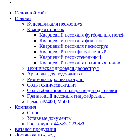
Основной сайт
Главная
Купершлак
для пескоструя
Кварцевый песок
Кварцевый песок
для футбольных полей
Кварцевый песок
для фильтров
Кварцевый песок
для пескоструя
Кварцевый песок
формовочный
Кварцевый песок
стекольный
Кварцевый песок
для наливных полов
Техническая дробь
для дробеструя
Аргиллит
для водоочистки
Резиновая крошка
гранулят
Соль техническая
галит
Соль таблетированная
для водоподготовки
Гранатовый песок
для гидроабразива
Цемент
М400, М500
Компания
О нас
Уставные документы
Гос. закупки
44-ФЗ, 223-ФЗ
Каталог продукции
Доставка
авто-, ж/д