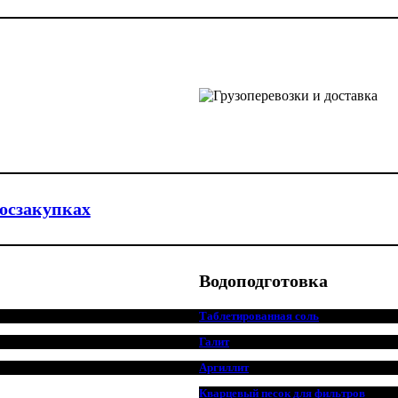
госзакупках
Водоподготовка
Таблетированная соль
Галит
Аргиллит
Кварцевый песок для фильтров