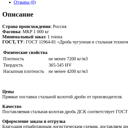
№1,4
Отзывы (0)
(фр.
1,40
Описание
мм)
Страна происхождения
: Россия
Фасовка
: МКР 1 000 кг
Минимальный заказ
: 1 тонна
ГОСТ, ТУ
: ГОСТ 11964-81 «Дробь чугунная и стальная технич
Физические свойства
Плотность
не менее 7200 кг/м3
Твердость
365-545 HV
Насыпная плотность
не менее 4200 кг/м3
Цены
Прямые поставки стальной колотой дроби от производителя.
Качество
Поставляемая стальная колотая дробь ДСК соответствует ГОСТ
Оформление заказа и отгрузка
Благодаря отработанным логистическим схемам, доставляем др