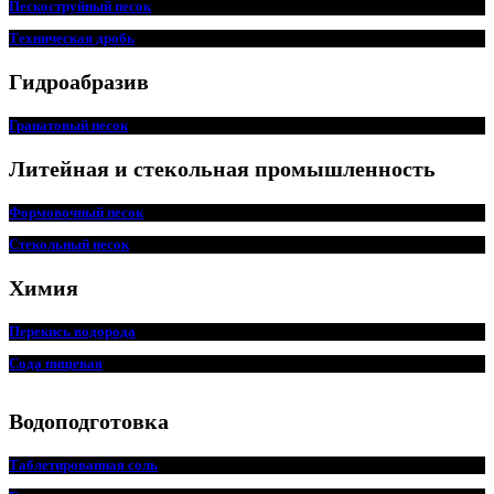
Пескоструйный песок
Техническая дробь
Гидроабразив
Гранатовый песок
Литейная и стекольная промышленность
Формовочный песок
Стекольный песок
Химия
Перекись водорода
Сода пищ
евая
Водоподготовка
Таблетированная соль