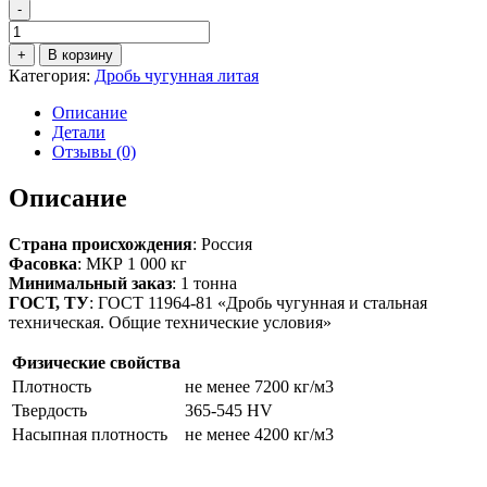
-
Количество
товара
+
В корзину
Дробь
Категория:
Дробь чугунная литая
чугунная
литая
Описание
ДЧЛ
Детали
№03
Отзывы (0)
(фр.
0,315
Описание
мм)
Страна происхождения
: Россия
Фасовка
: МКР 1 000 кг
Минимальный заказ
: 1 тонна
ГОСТ, ТУ
: ГОСТ 11964-81 «Дробь чугунная и стальная
техническая. Общие технические условия»
Физические свойства
Плотность
не менее 7200 кг/м3
Твердость
365-545 HV
Насыпная плотность
не менее 4200 кг/м3