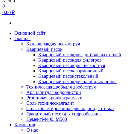
Меню
0
0.00 ₽
Основной сайт
Главная
Купершлак
для пескоструя
Кварцевый песок
Кварцевый песок
для футбольных полей
Кварцевый песок
для фильтров
Кварцевый песок
для пескоструя
Кварцевый песок
формовочный
Кварцевый песок
стекольный
Кварцевый песок
для наливных полов
Техническая дробь
для дробеструя
Аргиллит
для водоочистки
Резиновая крошка
гранулят
Соль техническая
галит
Соль таблетированная
для водоподготовки
Гранатовый песок
для гидроабразива
Цемент
М400, М500
Компания
О нас