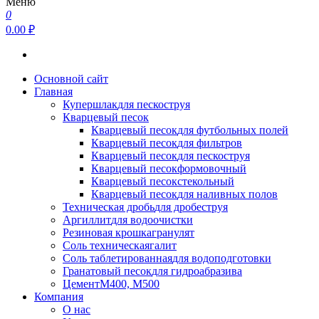
Меню
0
0.00 ₽
Основной сайт
Главная
Купершлак
для пескоструя
Кварцевый песок
Кварцевый песок
для футбольных полей
Кварцевый песок
для фильтров
Кварцевый песок
для пескоструя
Кварцевый песок
формовочный
Кварцевый песок
стекольный
Кварцевый песок
для наливных полов
Техническая дробь
для дробеструя
Аргиллит
для водоочистки
Резиновая крошка
гранулят
Соль техническая
галит
Соль таблетированная
для водоподготовки
Гранатовый песок
для гидроабразива
Цемент
М400, М500
Компания
О нас