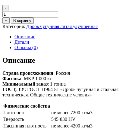
-
Количество
товара
+
В корзину
Дробь
Категория:
Дробь чугунная литая улучшенная
чугунная
литая
Описание
улучшенная
Детали
ДЧЛУ
Отзывы (0)
№1,4
(фр.
Описание
1,40
мм)
Страна происхождения
: Россия
Фасовка
: МКР 1 000 кг
Минимальный заказ
: 1 тонна
ГОСТ, ТУ
: ГОСТ 11964-81 «Дробь чугунная и стальная
техническая. Общие технические условия»
Физические свойства
Плотность
не менее 7200 кг/м3
Твердость
545-830 HV
Насыпная плотность
не менее 4200 кг/м3