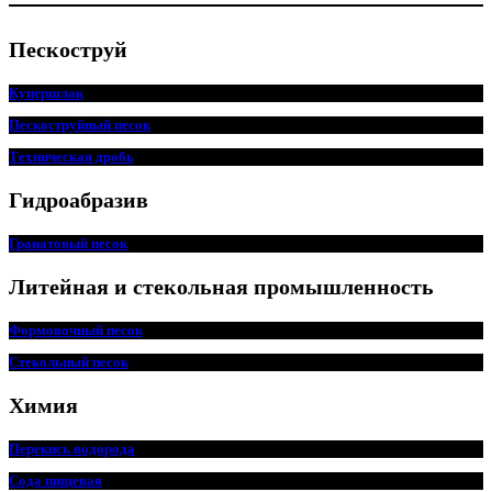
Пескоструй
Купершлак
Пескоструйный песок
Техническая дробь
Гидроабразив
Гранатовый песок
Литейная и стекольная промышленность
Формовочный песок
Стекольный песок
Химия
Перекись водорода
Сода пищ
евая